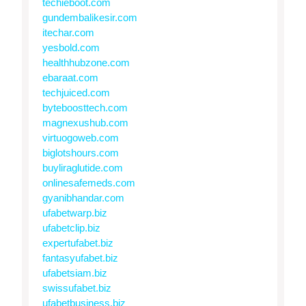
techieboot.com
gundembalikesir.com
itechar.com
yesbold.com
healthhubzone.com
ebaraat.com
techjuiced.com
byteboosttech.com
magnexushub.com
virtuogoweb.com
biglotshours.com
buyliraglutide.com
onlinesafemeds.com
gyanibhandar.com
ufabetwarp.biz
ufabetclip.biz
expertufabet.biz
fantasyufabet.biz
ufabetsiam.biz
swissufabet.biz
ufabetbusiness.biz