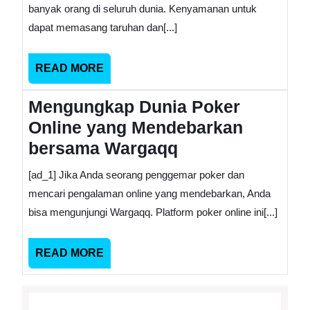
banyak orang di seluruh dunia. Kenyamanan untuk
dapat memasang taruhan dan[...]
READ
READ MORE
MORE
Mengungkap Dunia Poker
Online yang Mendebarkan
bersama Wargaqq
[ad_1] Jika Anda seorang penggemar poker dan
mencari pengalaman online yang mendebarkan, Anda
bisa mengunjungi Wargaqq. Platform poker online ini[...]
READ
READ MORE
MORE