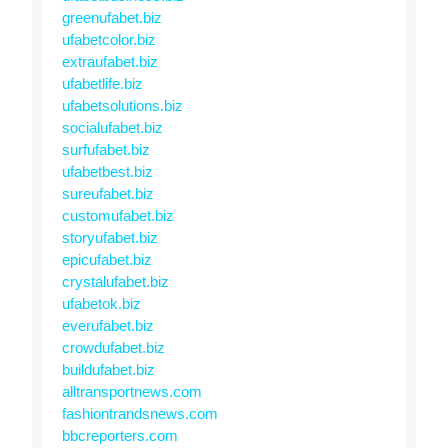
greenufabet.biz
ufabetcolor.biz
extraufabet.biz
ufabetlife.biz
ufabetsolutions.biz
socialufabet.biz
surfufabet.biz
ufabetbest.biz
sureufabet.biz
customufabet.biz
storyufabet.biz
epicufabet.biz
crystalufabet.biz
ufabetok.biz
everufabet.biz
crowdufabet.biz
buildufabet.biz
alltransportnews.com
fashiontrandsnews.com
bbcreporters.com