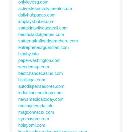
onlylovesg.com
activedesenvolvimento.com
dailyhubpages.com
idnplaysbobet.com
sattakingvikidadacall.com
bestbolaslotgames.com
sattamatkafixedgamehere.com
entrepreneurguardian.com
hibaby.info
paperwashington.com
weedemup.com
bestchancecasino.com
bilalliaqat.com
autodispensadores.com
inductioncooktopp.com
newsmedicaltoday.com
roofingnevada.info
magconnectx.com
synexispro.com
holayomi.com
ligadeciclismodecundinamarca.com