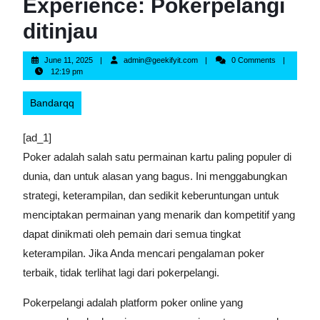
Experience: Pokerpelangi
ditinjau
June
admin@geekifyit.com
June 11, 2025
admin@geekifyit.com
0 Comments
11,
12:19 pm
2025
Bandarqq
[ad_1]
Poker adalah salah satu permainan kartu paling populer di
dunia, dan untuk alasan yang bagus. Ini menggabungkan
strategi, keterampilan, dan sedikit keberuntungan untuk
menciptakan permainan yang menarik dan kompetitif yang
dapat dinikmati oleh pemain dari semua tingkat
keterampilan. Jika Anda mencari pengalaman poker
terbaik, tidak terlihat lagi dari pokerpelangi.
Pokerpelangi adalah platform poker online yang