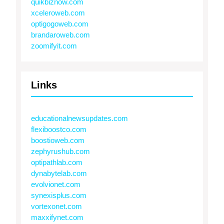
quikbiznow.com
xceleroweb.com
optigogoweb.com
brandaroweb.com
zoomifyit.com
Links
educationalnewsupdates.com
flexiboostco.com
boostioweb.com
zephyrushub.com
optipathlab.com
dynabytelab.com
evolvionet.com
synexisplus.com
vortexonet.com
maxxifynet.com