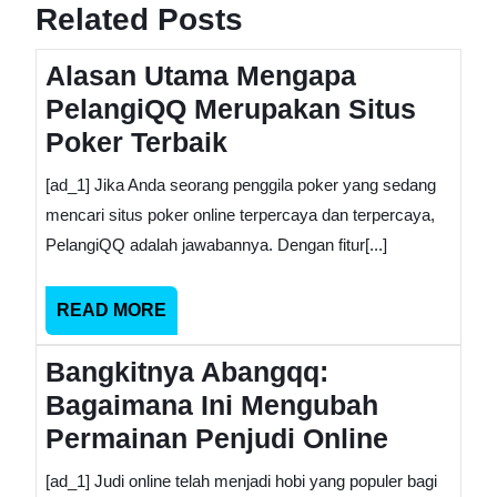
Related Posts
Alasan Utama Mengapa
PelangiQQ Merupakan Situs
Poker Terbaik
[ad_1] Jika Anda seorang penggila poker yang sedang
mencari situs poker online terpercaya dan terpercaya,
PelangiQQ adalah jawabannya. Dengan fitur[...]
READ
READ MORE
MORE
Bangkitnya Abangqq:
Bagaimana Ini Mengubah
Permainan Penjudi Online
[ad_1] Judi online telah menjadi hobi yang populer bagi