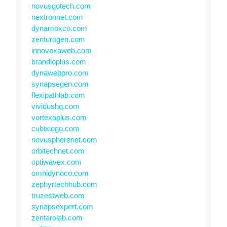
novusgotech.com
nextronnet.com
dynamoxco.com
zenturogen.com
innovexaweb.com
brandioplus.com
dynawebpro.com
synapsegen.com
flexipathlab.com
vividushq.com
vortexaplus.com
cubixiogo.com
novuspherenet.com
orbitechnet.com
optiwavex.com
omnidynoco.com
zephyrtechhub.com
truzestweb.com
synapsexpert.com
zentarolab.com