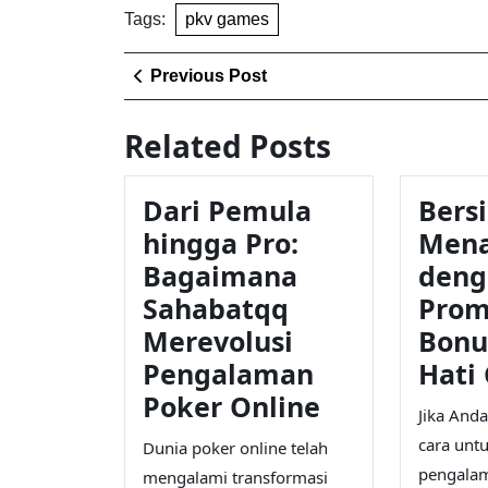
Tags:
pkv games
Post
Previous
Previous Post
Post
navigation
Related Posts
Dari Pemula
Bers
hingga Pro:
Mena
Bagaimana
deng
Sahabatqq
Prom
Merevolusi
Bonu
Pengalaman
Hati
Poker Online
Jika And
cara unt
Dunia poker online telah
pengalam
mengalami transformasi