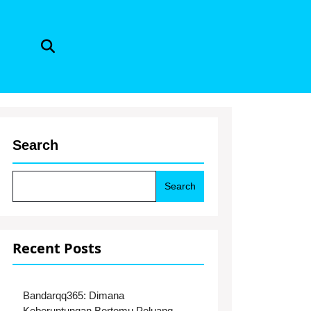
Search
Search
Recent Posts
Bandarqq365: Dimana
Keberuntungan Bertemu Peluang