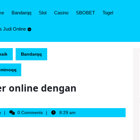
me
Bandarqq
Slot
Casino
SBOBET
Togel
s Judi Online
baik
Bandarqq
ominoqq
r online dengan
admin@geekifyit.com
m
0 Comments
8:29 am