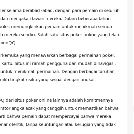
ler selama berabad -abad, dengan para pemain di seluruh
, dan mengakali lawan mereka. Dalam beberapa tahun
 populer, memungkinkan pemain untuk menikmati semua
ereka sendiri. Salah satu situs poker online yang telah
minoQQ.
erkemuka yang menawarkan berbagai permainan poker,
 kartu. Situs ini ramah pengguna dan mudah dinavigasi,
ntuk menikmati permainan. Dengan berbagai taruhan
lih tingkat risiko yang sesuai dengan tingkat
dari situs poker online lainnya adalah komitmennya
nerator angka acak yang canggih untuk memastikan bahwa
erarti bahwa pemain dapat mempercayai bahwa mereka
ar otentik, tanpa keuntungan atau kerugian yang tidak