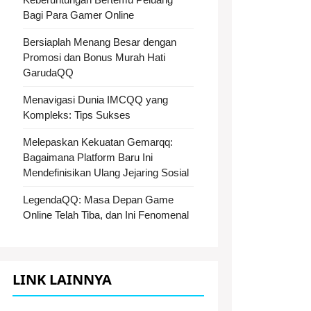
Bagi Para Gamer Online
Bersiaplah Menang Besar dengan
Promosi dan Bonus Murah Hati
GarudaQQ
Menavigasi Dunia IMCQQ yang
Kompleks: Tips Sukses
Melepaskan Kekuatan Gemarqq:
Bagaimana Platform Baru Ini
Mendefinisikan Ulang Jejaring Sosial
LegendaQQ: Masa Depan Game
Online Telah Tiba, dan Ini Fenomenal
LINK LAINNYA