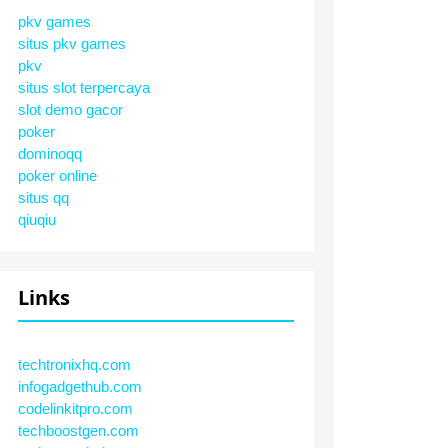
pkv games
situs pkv games
pkv
situs slot terpercaya
slot demo gacor
poker
dominoqq
poker online
situs qq
qiuqiu
Links
techtronixhq.com
infogadgethub.com
codelinkitpro.com
techboostgen.com