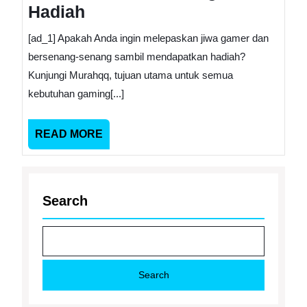
Hadiah
[ad_1] Apakah Anda ingin melepaskan jiwa gamer dan
bersenang-senang sambil mendapatkan hadiah?
Kunjungi Murahqq, tujuan utama untuk semua
kebutuhan gaming[...]
READ
READ MORE
MORE
Search
Search