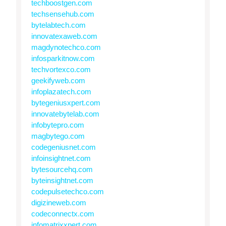
techboostgen.com
techsensehub.com
bytelabtech.com
innovatexaweb.com
magdynotechco.com
infosparkitnow.com
techvortexco.com
geekifyweb.com
infoplazatech.com
bytegeniusxpert.com
innovatebytelab.com
infobytepro.com
magbytego.com
codegeniusnet.com
infoinsightnet.com
bytesourcehq.com
byteinsightnet.com
codepulsetechco.com
digizineweb.com
codeconnectx.com
infomatrixxpert.com