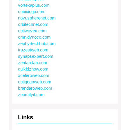
vortexaplus.com
cubixiogo.com
novuspherenet.com
orbitechnet.com
optiwavex.com
omnidynoco.com
zephyrtechhub.com
truzestweb.com
synapsexpert.com
zentarolab.com
quikbiznow.com
xceleroweb.com
optigogoweb.com
brandaroweb.com
zoomifyit.com
Links