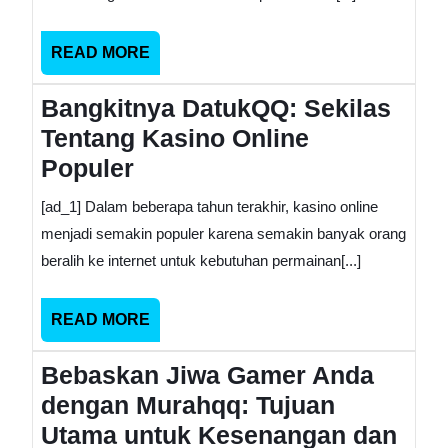
READ
READ MORE
MORE
Bangkitnya DatukQQ: Sekilas
Tentang Kasino Online
Populer
[ad_1] Dalam beberapa tahun terakhir, kasino online
menjadi semakin populer karena semakin banyak orang
beralih ke internet untuk kebutuhan permainan[...]
READ
READ MORE
MORE
Bebaskan Jiwa Gamer Anda
dengan Murahqq: Tujuan
Utama untuk Kesenangan dan