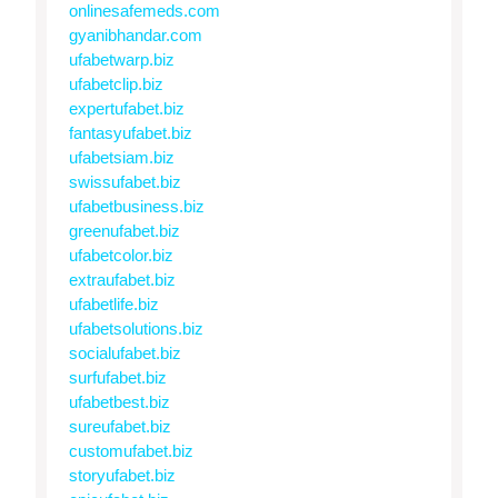
onlinesafemeds.com
gyanibhandar.com
ufabetwarp.biz
ufabetclip.biz
expertufabet.biz
fantasyufabet.biz
ufabetsiam.biz
swissufabet.biz
ufabetbusiness.biz
greenufabet.biz
ufabetcolor.biz
extraufabet.biz
ufabetlife.biz
ufabetsolutions.biz
socialufabet.biz
surfufabet.biz
ufabetbest.biz
sureufabet.biz
customufabet.biz
storyufabet.biz