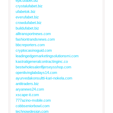
epicufabet.biz
crystalufabet.biz
ufabetok.biz
everufabet.biz
crowdufabet.biz
buildufabet.biz
alltransportnews.com
fashiontrandsnews.com
bbcreporters.com
cryptocasinoguid.com
leadingedgemarketingsolutionsmi.com
kastratigeneralcontractinginc.co
bestwholesalenfljerseysshop.com
openlivinglabdays14.com
ayurvedakonsultti-kari-nokela.com
antitraders.biz
aryanews24.com
xscape-it.com
777azino-mobile.com
cobbseniorbowl.com
technowdesign.com