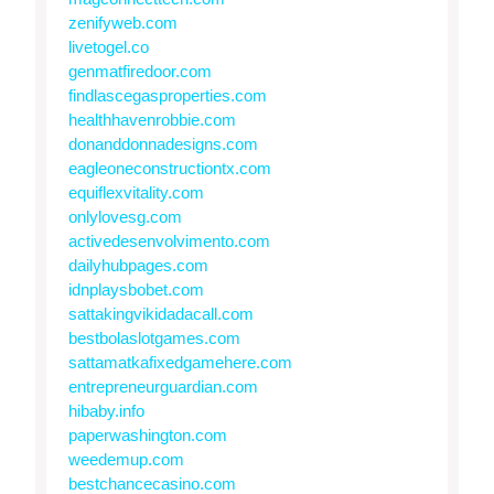
zenifyweb.com
livetogel.co
genmatfiredoor.com
findlascegasproperties.com
healthhavenrobbie.com
donanddonnadesigns.com
eagleoneconstructiontx.com
equiflexvitality.com
onlylovesg.com
activedesenvolvimento.com
dailyhubpages.com
idnplaysbobet.com
sattakingvikidadacall.com
bestbolaslotgames.com
sattamatkafixedgamehere.com
entrepreneurguardian.com
hibaby.info
paperwashington.com
weedemup.com
bestchancecasino.com