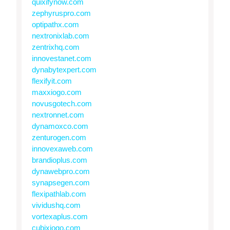
quixifynow.com
zephyruspro.com
optipathx.com
nextronixlab.com
zentrixhq.com
innovestanet.com
dynabytexpert.com
flexifyit.com
maxxiogo.com
novusgotech.com
nextronnet.com
dynamoxco.com
zenturogen.com
innovexaweb.com
brandioplus.com
dynawebpro.com
synapsegen.com
flexipathlab.com
vividushq.com
vortexaplus.com
cubixiogo.com