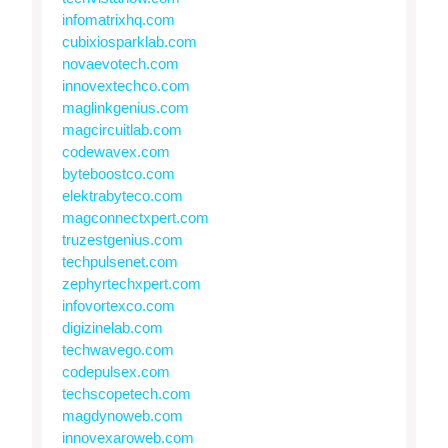
infomatrixhq.com
cubixiosparklab.com
novaevotech.com
innovextechco.com
maglinkgenius.com
magcircuitlab.com
codewavex.com
byteboostco.com
elektrabyteco.com
magconnectxpert.com
truzestgenius.com
techpulsenet.com
zephyrtechxpert.com
infovortexco.com
digizinelab.com
techwavego.com
codepulsex.com
techscopetech.com
magdynoweb.com
innovexaroweb.com