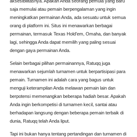
aksesibilitasnya. Apakah Anda seorang pemula yang baru
saja memulai atau pemain berpengalaman yang ingin
meningkatkan permainan Anda, ada sesuatu untuk semua
orang di platform ini. Situs ini menawarkan berbagai
permainan, termasuk Texas Hold’em, Omaha, dan banyak
lagi, sehingga Anda dapat memilih yang paling sesuai
dengan gaya permainan Anda.
Selain berbagai pilihan permainannya, Ratuqq juga
menawarkan sejumlah turnamen untuk berpartisipasi para
pemain. Turnamen ini adalah cara yang bagus untuk
menguji keterampilan Anda melawan pemain lain dan
berpotensi memenangkan beberapa hadiah besar. Apakah
Anda ingin berkompetisi di turnamen kecil, santai atau
berhadapan langsung dengan beberapa pemain terbaik di
dunia, Ratuqq telah Anda liput.
Tapi ini bukan hanya tentang pertandingan dan turnamen di