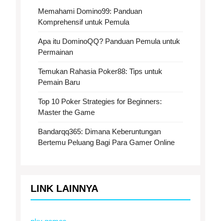
Memahami Domino99: Panduan
Komprehensif untuk Pemula
Apa itu DominoQQ? Panduan Pemula untuk
Permainan
Temukan Rahasia Poker88: Tips untuk
Pemain Baru
Top 10 Poker Strategies for Beginners:
Master the Game
Bandarqq365: Dimana Keberuntungan
Bertemu Peluang Bagi Para Gamer Online
LINK LAINNYA