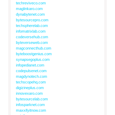
techreviveco.com
maglinkaro.com
dynabytenet.com
bytesourcepro.com
techspherelab.com
infomatrixlab.com
codeversehub.com
byteverseweb.com
magconnecthub.com
byteboostgenius.com
synapsegoplus.com
infopedianet.com
codepulsenet.com
magdynotech.com
techscopehq.com
digizineplus.com
innovexaro.com
bytesourcelab.com
infosparknet.com
maxxifyitnow.com