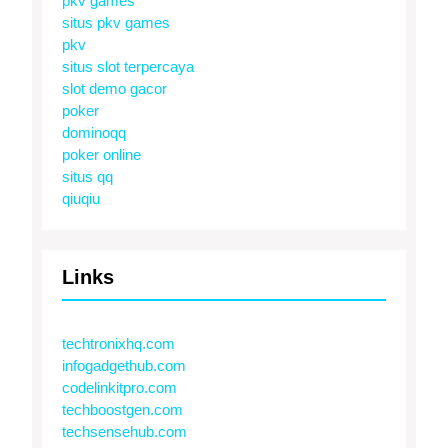
pkv games
situs pkv games
pkv
situs slot terpercaya
slot demo gacor
poker
dominoqq
poker online
situs qq
qiuqiu
Links
techtronixhq.com
infogadgethub.com
codelinkitpro.com
techboostgen.com
techsensehub.com