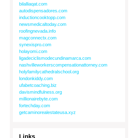
bilalliaqat.com
autodispensadores.com
inductioncooktopp.com
newsmedicaltoday.com
roofingnevada.info
magconnectx.com
synexispro.com
holayomi.com
ligadeciclismodecundinamarca.com
nashvilleworkerscompensationattorney.com
holyfamilycathedralschool.org
londonkiddy.com
ufabetcoaching.biz
davismindfulness.org
millionairebyte.com
fortechday.com
getcaminorealestateusa.xyz
Links