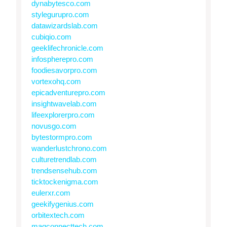
dynabytesco.com
stylegurupro.com
datawizardslab.com
cubiqio.com
geeklifechronicle.com
infospherepro.com
foodiesavorpro.com
vortexohq.com
epicadventurepro.com
insightwavelab.com
lifeexplorerpro.com
novusgo.com
bytestormpro.com
wanderlustchrono.com
culturetrendlab.com
trendsensehub.com
ticktockenigma.com
eulerxr.com
geekifygenius.com
orbitextech.com
magconnecttech.com