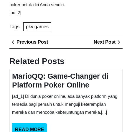
poker untuk diri Anda sendiri.
[ad_2]
Tags:
pkv games
Post
Previous
Next
Previous Post
Next Post
navigation
Post
Post
Related Posts
MarioQQ: Game-Changer di
Platform Poker Online
[ad_1] Di dunia poker online, ada banyak platform yang
tersedia bagi pemain untuk menguji keterampilan
mereka dan mencoba keberuntungan mereka.[...]
READ
READ MORE