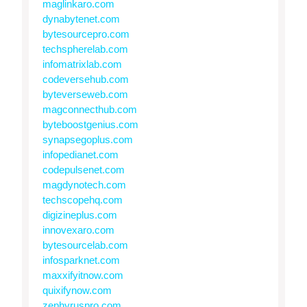
maglinkaro.com
dynabytenet.com
bytesourcepro.com
techspherelab.com
infomatrixlab.com
codeversehub.com
byteverseweb.com
magconnecthub.com
byteboostgenius.com
synapsegoplus.com
infopedianet.com
codepulsenet.com
magdynotech.com
techscopehq.com
digizineplus.com
innovexaro.com
bytesourcelab.com
infosparknet.com
maxxifyitnow.com
quixifynow.com
zephyruspro.com