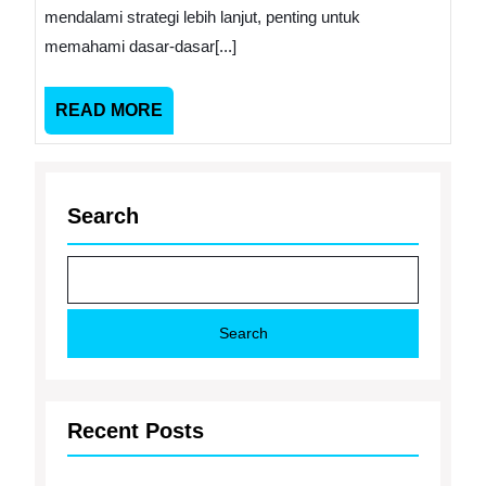
mendalami strategi lebih lanjut, penting untuk
memahami dasar-dasar[...]
READ
READ MORE
MORE
Search
Search
Recent Posts