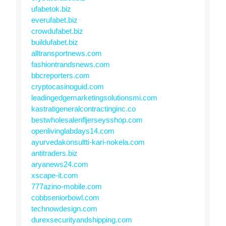
ufabetok.biz
everufabet.biz
crowdufabet.biz
buildufabet.biz
alltransportnews.com
fashiontrandsnews.com
bbcreporters.com
cryptocasinoguid.com
leadingedgemarketingsolutionsmi.com
kastratigeneralcontractinginc.co
bestwholesalenfljerseysshop.com
openlivinglabdays14.com
ayurvedakonsultti-kari-nokela.com
antitraders.biz
aryanews24.com
xscape-it.com
777azino-mobile.com
cobbseniorbowl.com
technowdesign.com
durexsecurityandshipping.com