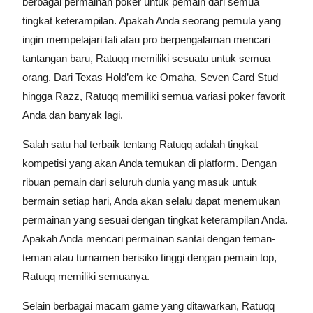
berbagai permainan poker untuk pemain dari semua
tingkat keterampilan. Apakah Anda seorang pemula yang
ingin mempelajari tali atau pro berpengalaman mencari
tantangan baru, Ratuqq memiliki sesuatu untuk semua
orang. Dari Texas Hold’em ke Omaha, Seven Card Stud
hingga Razz, Ratuqq memiliki semua variasi poker favorit
Anda dan banyak lagi.
Salah satu hal terbaik tentang Ratuqq adalah tingkat
kompetisi yang akan Anda temukan di platform. Dengan
ribuan pemain dari seluruh dunia yang masuk untuk
bermain setiap hari, Anda akan selalu dapat menemukan
permainan yang sesuai dengan tingkat keterampilan Anda.
Apakah Anda mencari permainan santai dengan teman-
teman atau turnamen berisiko tinggi dengan pemain top,
Ratuqq memiliki semuanya.
Selain berbagai macam game yang ditawarkan, Ratuqq