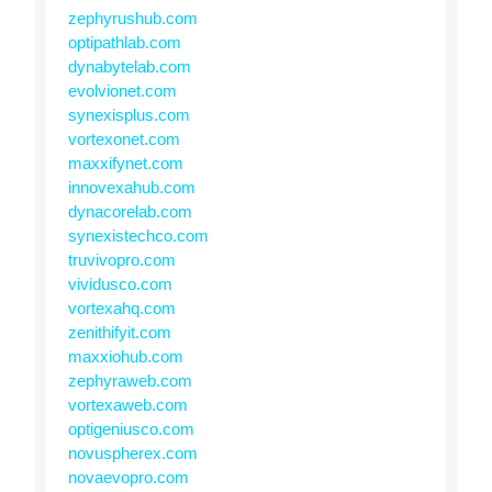
zephyrushub.com
optipathlab.com
dynabytelab.com
evolvionet.com
synexisplus.com
vortexonet.com
maxxifynet.com
innovexahub.com
dynacorelab.com
synexistechco.com
truvivopro.com
vividusco.com
vortexahq.com
zenithifyit.com
maxxiohub.com
zephyraweb.com
vortexaweb.com
optigeniusco.com
novuspherex.com
novaevopro.com