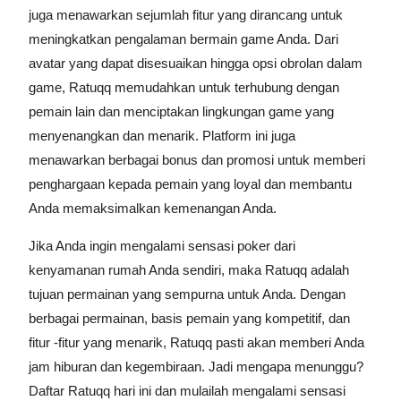
juga menawarkan sejumlah fitur yang dirancang untuk
meningkatkan pengalaman bermain game Anda. Dari
avatar yang dapat disesuaikan hingga opsi obrolan dalam
game, Ratuqq memudahkan untuk terhubung dengan
pemain lain dan menciptakan lingkungan game yang
menyenangkan dan menarik. Platform ini juga
menawarkan berbagai bonus dan promosi untuk memberi
penghargaan kepada pemain yang loyal dan membantu
Anda memaksimalkan kemenangan Anda.
Jika Anda ingin mengalami sensasi poker dari
kenyamanan rumah Anda sendiri, maka Ratuqq adalah
tujuan permainan yang sempurna untuk Anda. Dengan
berbagai permainan, basis pemain yang kompetitif, dan
fitur -fitur yang menarik, Ratuqq pasti akan memberi Anda
jam hiburan dan kegembiraan. Jadi mengapa menunggu?
Daftar Ratuqq hari ini dan mulailah mengalami sensasi