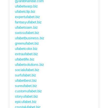
gyanibhandar.com
ufabetwarp.biz
ufabetclip.biz
expertufabet.biz
fantasyufabet.biz
ufabetsiam.biz
swissufabet.biz
ufabetbusiness.biz
greenufabet.biz
ufabetcolor.biz
extraufabet.biz
ufabetlife.biz
ufabetsolutions.biz
socialufabet.biz
surfufabet.biz
ufabetbest.biz
sureufabet.biz
customufabet.biz
storyufabet.biz
epicufabet.biz
crystalufabet.biz