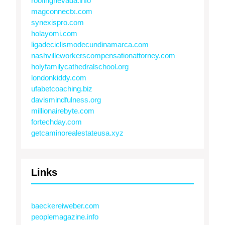
roofingnevada.info
magconnectx.com
synexispro.com
holayomi.com
ligadeciclismodecundinamarca.com
nashvilleworkerscompensationattorney.com
holyfamilycathedralschool.org
londonkiddy.com
ufabetcoaching.biz
davismindfulness.org
millionairebyte.com
fortechday.com
getcaminorealestateusa.xyz
Links
baeckereiweber.com
peoplemagazine.info