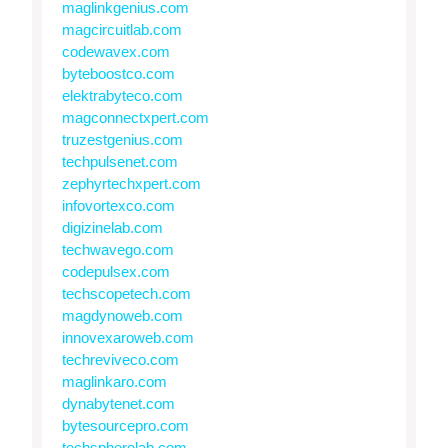
maglinkgenius.com
magcircuitlab.com
codewavex.com
byteboostco.com
elektrabyteco.com
magconnectxpert.com
truzestgenius.com
techpulsenet.com
zephyrtechxpert.com
infovortexco.com
digizinelab.com
techwavego.com
codepulsex.com
techscopetech.com
magdynoweb.com
innovexaroweb.com
techreviveco.com
maglinkaro.com
dynabytenet.com
bytesourcepro.com
techspherelab.com