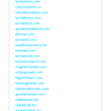
techashes.com
canyouwash.co
havadisantalya.com
techdtimes.com
techieboot.com
gundembalikesir.com
itechar.com
yesbold.com
healthhubzone.com
ebaraat.com
techjuiced.com
byteboosttech.com
magnexushub.com
virtuogoweb.com
biglotshours.com
buyliraglutide.com
onlinesafemeds.com
gyanibhandar.com
ufabetwarp.biz
ufabetclip.biz
expertufabet.biz