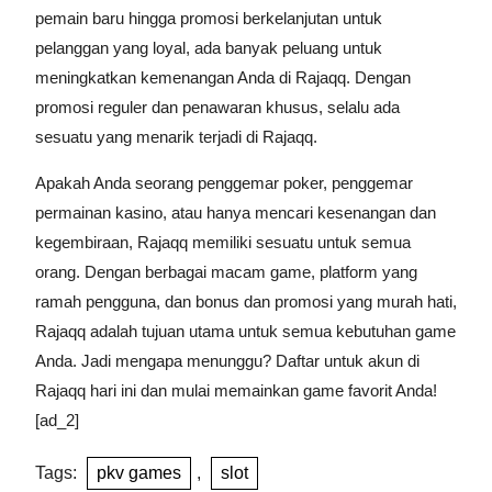
pemain baru hingga promosi berkelanjutan untuk
pelanggan yang loyal, ada banyak peluang untuk
meningkatkan kemenangan Anda di Rajaqq. Dengan
promosi reguler dan penawaran khusus, selalu ada
sesuatu yang menarik terjadi di Rajaqq.
Apakah Anda seorang penggemar poker, penggemar
permainan kasino, atau hanya mencari kesenangan dan
kegembiraan, Rajaqq memiliki sesuatu untuk semua
orang. Dengan berbagai macam game, platform yang
ramah pengguna, dan bonus dan promosi yang murah hati,
Rajaqq adalah tujuan utama untuk semua kebutuhan game
Anda. Jadi mengapa menunggu? Daftar untuk akun di
Rajaqq hari ini dan mulai memainkan game favorit Anda!
[ad_2]
Tags:
pkv games
,
slot