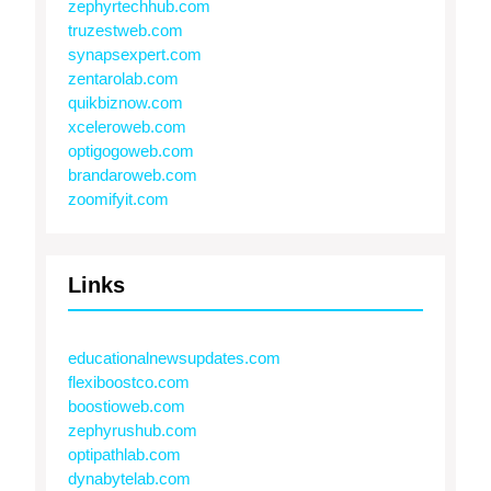
zephyrtechhub.com
truzestweb.com
synapsexpert.com
zentarolab.com
quikbiznow.com
xceleroweb.com
optigogoweb.com
brandaroweb.com
zoomifyit.com
Links
educationalnewsupdates.com
flexiboostco.com
boostioweb.com
zephyrushub.com
optipathlab.com
dynabytelab.com