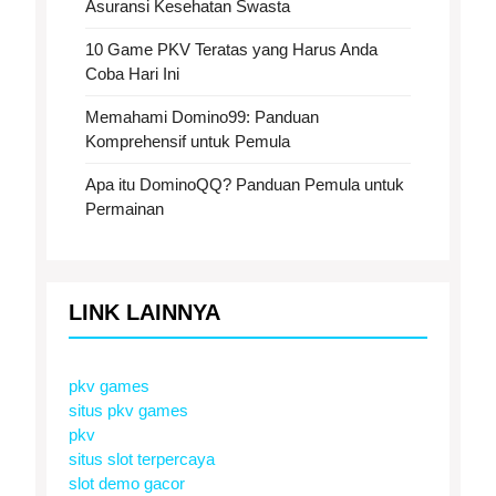
Asuransi Kesehatan Swasta
10 Game PKV Teratas yang Harus Anda
Coba Hari Ini
Memahami Domino99: Panduan
Komprehensif untuk Pemula
Apa itu DominoQQ? Panduan Pemula untuk
Permainan
LINK LAINNYA
pkv games
situs pkv games
pkv
situs slot terpercaya
slot demo gacor