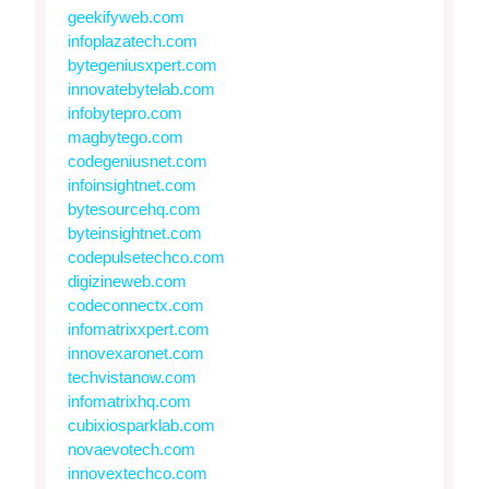
geekifyweb.com
infoplazatech.com
bytegeniusxpert.com
innovatebytelab.com
infobytepro.com
magbytego.com
codegeniusnet.com
infoinsightnet.com
bytesourcehq.com
byteinsightnet.com
codepulsetechco.com
digizineweb.com
codeconnectx.com
infomatrixxpert.com
innovexaronet.com
techvistanow.com
infomatrixhq.com
cubixiosparklab.com
novaevotech.com
innovextechco.com