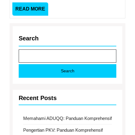
READ
READ MORE
MORE
Search
Search
Recent Posts
Memahami ADUQQ: Panduan Komprehensif
Pengertian PKV: Panduan Komprehensif