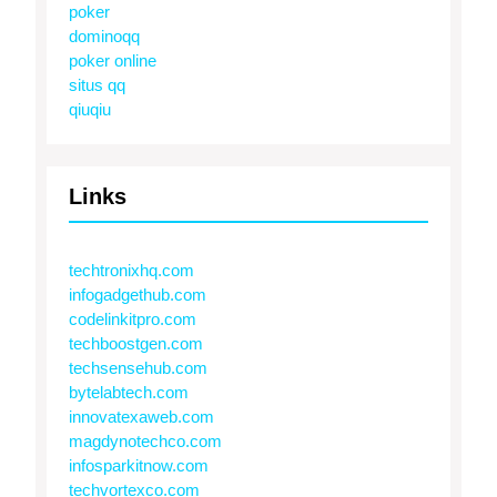
poker
dominoqq
poker online
situs qq
qiuqiu
Links
techtronixhq.com
infogadgethub.com
codelinkitpro.com
techboostgen.com
techsensehub.com
bytelabtech.com
innovatexaweb.com
magdynotechco.com
infosparkitnow.com
techvortexco.com