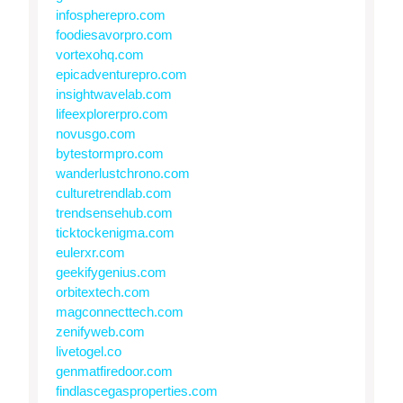
infospherepro.com
foodiesavorpro.com
vortexohq.com
epicadventurepro.com
insightwavelab.com
lifeexplorerpro.com
novusgo.com
bytestormpro.com
wanderlustchrono.com
culturetrendlab.com
trendsensehub.com
ticktockenigma.com
eulerxr.com
geekifygenius.com
orbitextech.com
magconnecttech.com
zenifyweb.com
livetogel.co
genmatfiredoor.com
findlascegasproperties.com