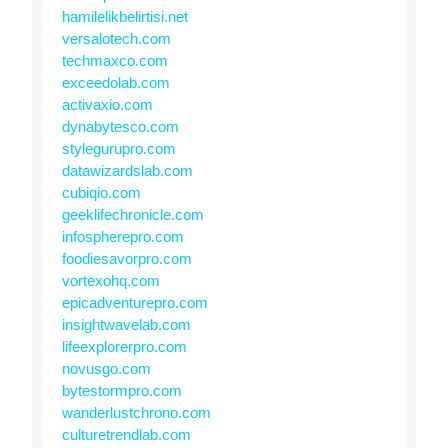
hamilelikbelirtisi.net
versalotech.com
techmaxco.com
exceedolab.com
activaxio.com
dynabytesco.com
stylegurupro.com
datawizardslab.com
cubiqio.com
geeklifechronicle.com
infospherepro.com
foodiesavorpro.com
vortexohq.com
epicadventurepro.com
insightwavelab.com
lifeexplorerpro.com
novusgo.com
bytestormpro.com
wanderlustchrono.com
culturetrendlab.com