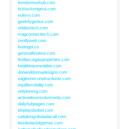
trendsensehub.com
ticktockenigma.com
eulerxr.com
geekifygenius.com
orbitextech.com
magconnecttech.com
zenifyweb.com
livetogel.co
genmatfiredoor.com
findlascegasproperties.com
healthhavenrobbie.com
donanddonnadesigns.com
eagleoneconstructiontx.com
equiflexvitality.com
onlylovesg.com
activedesenvolvimento.com
dailyhubpages.com
idnplaysbobet.com
sattakingvikidadacall.com
bestbolaslotgames.com