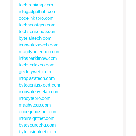
techtronixhq.com
infogadgethub.com
codelinkitpro.com
techboostgen.com
techsensehub.com
bytelabtech.com
innovatexaweb.com
magdynotechco.com
infosparkitnow.com
techvortexco.com
geekifyweb.com
infoplazatech.com
bytegeniusxpert.com
innovatebytelab.com
infobytepro.com
magbytego.com
codegeniusnet.com
infoinsightnet.com
bytesourcehq.com
byteinsightnet.com