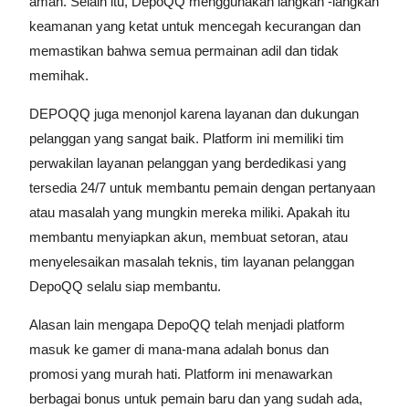
aman. Selain itu, DepoQQ menggunakan langkah -langkah
keamanan yang ketat untuk mencegah kecurangan dan
memastikan bahwa semua permainan adil dan tidak
memihak.
DEPOQQ juga menonjol karena layanan dan dukungan
pelanggan yang sangat baik. Platform ini memiliki tim
perwakilan layanan pelanggan yang berdedikasi yang
tersedia 24/7 untuk membantu pemain dengan pertanyaan
atau masalah yang mungkin mereka miliki. Apakah itu
membantu menyiapkan akun, membuat setoran, atau
menyelesaikan masalah teknis, tim layanan pelanggan
DepoQQ selalu siap membantu.
Alasan lain mengapa DepoQQ telah menjadi platform
masuk ke gamer di mana-mana adalah bonus dan
promosi yang murah hati. Platform ini menawarkan
berbagai bonus untuk pemain baru dan yang sudah ada,