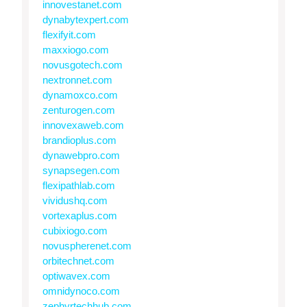
innovestanet.com
dynabytexpert.com
flexifyit.com
maxxiogo.com
novusgotech.com
nextronnet.com
dynamoxco.com
zenturogen.com
innovexaweb.com
brandioplus.com
dynawebpro.com
synapsegen.com
flexipathlab.com
vividushq.com
vortexaplus.com
cubixiogo.com
novuspherenet.com
orbitechnet.com
optiwavex.com
omnidynoco.com
zephyrtechhub.com