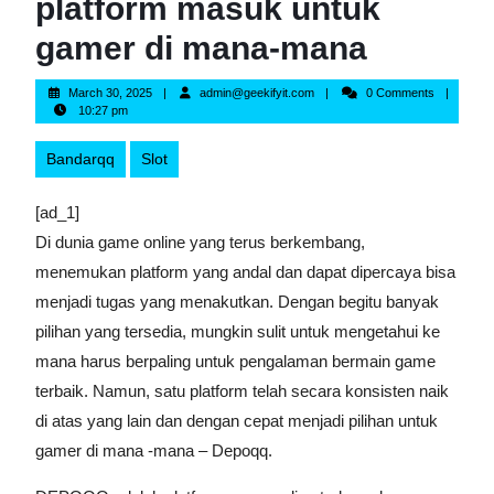
platform masuk untuk
gamer di mana-mana
March
admin@geekifyit.com
March 30, 2025
admin@geekifyit.com
0 Comments
30,
10:27 pm
2025
Bandarqq
Slot
[ad_1]
Di dunia game online yang terus berkembang,
menemukan platform yang andal dan dapat dipercaya bisa
menjadi tugas yang menakutkan. Dengan begitu banyak
pilihan yang tersedia, mungkin sulit untuk mengetahui ke
mana harus berpaling untuk pengalaman bermain game
terbaik. Namun, satu platform telah secara konsisten naik
di atas yang lain dan dengan cepat menjadi pilihan untuk
gamer di mana -mana – Depoqq.