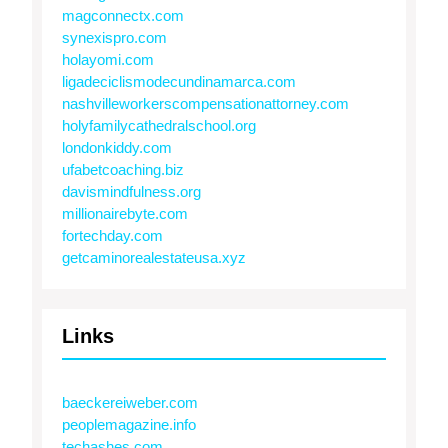
magconnectx.com
synexispro.com
holayomi.com
ligadeciclismodecundinamarca.com
nashvilleworkerscompensationattorney.com
holyfamilycathedralschool.org
londonkiddy.com
ufabetcoaching.biz
davismindfulness.org
millionairebyte.com
fortechday.com
getcaminorealestateusa.xyz
Links
baeckereiweber.com
peoplemagazine.info
techashes.com