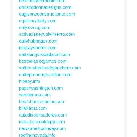
healthhavenrobbie.com
donanddonnadesigns.com
eagleoneconstructiontx.com
equiflexvitality.com
onlylovesg.com
activedesenvolvimento.com
dailyhubpages.com
idnplaysbobet.com
sattakingvikidadacall.com
bestbolaslotgames.com
sattamatkafixedgamehere.com
entrepreneurguardian.com
hibaby.info
paperwashington.com
weedemup.com
bestchancecasino.com
bilalliaqat.com
autodispensadores.com
inductioncooktopp.com
newsmedicaltoday.com
roofingnevada.info