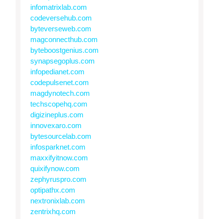
infomatrixlab.com
codeversehub.com
byteverseweb.com
magconnecthub.com
byteboostgenius.com
synapsegoplus.com
infopedianet.com
codepulsenet.com
magdynotech.com
techscopehq.com
digizineplus.com
innovexaro.com
bytesourcelab.com
infosparknet.com
maxxifyitnow.com
quixifynow.com
zephyruspro.com
optipathx.com
nextronixlab.com
zentrixhq.com