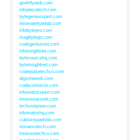
geekifyweb.com
infoplazatech.com
bytegeniusxpert.com
innovatebytelab.com
infobytepro.com
magbytego.com
codegeniusnet.com
infoinsightnet.com
bytesourcehq.com
byteinsightnet.com
codepulsetechco.com
digizineweb.com
codeconnectx.com
infomatrixxpert.com
innovexaronet.com
techvistanow.com
infomatrixhq.com
cubixiosparklab.com
novaevotech.com
innovextechco.com