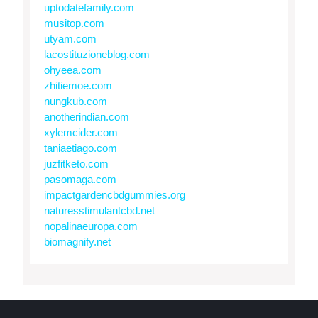
uptodatefamily.com
musitop.com
utyam.com
lacostituzioneblog.com
ohyeea.com
zhitiemoe.com
nungkub.com
anotherindian.com
xylemcider.com
taniaetiago.com
juzfitketo.com
pasomaga.com
impactgardencbdgummies.org
naturesstimulantcbd.net
nopalinaeuropa.com
biomagnify.net