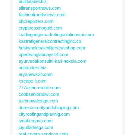
buildufabet.biz
alltransportnews.com
fashiontrandsnews.com
bbcreporters.com
cryptocasinoguid.com
leadingedgemarketingsolutionsmi.com
kastratigeneralcontractinginc.co
bestwholesalenfljerseysshop.com
openlivinglabdays14.com
ayurvedakonsultti-kari-nokela.com
antitraders.biz
aryanews24.com
xscape-it.com
777azino-mobile.com
cobbseniorbowl.com
technowdesign.com
durexsecurityandshipping.com
cityroofingandplannig.com
ivdabergasa.com
juyultadesga.com
real-crypto-services.com