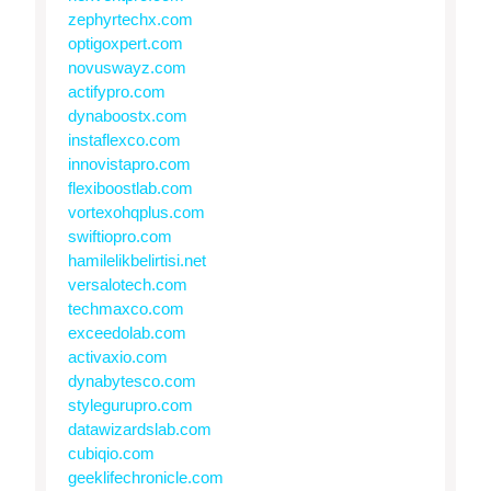
zephyrtechx.com
optigoxpert.com
novuswayz.com
actifypro.com
dynaboostx.com
instaflexco.com
innovistapro.com
flexiboostlab.com
vortexohqplus.com
swiftiopro.com
hamilelikbelirtisi.net
versalotech.com
techmaxco.com
exceedolab.com
activaxio.com
dynabytesco.com
stylegurupro.com
datawizardslab.com
cubiqio.com
geeklifechronicle.com