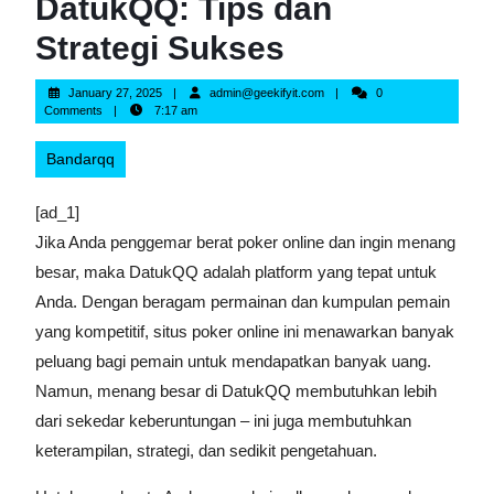
DatukQQ: Tips dan
Strategi Sukses
January
admin@geekifyit.com
January 27, 2025
admin@geekifyit.com
0
27,
Comments
7:17 am
2025
Bandarqq
[ad_1]
Jika Anda penggemar berat poker online dan ingin menang
besar, maka DatukQQ adalah platform yang tepat untuk
Anda. Dengan beragam permainan dan kumpulan pemain
yang kompetitif, situs poker online ini menawarkan banyak
peluang bagi pemain untuk mendapatkan banyak uang.
Namun, menang besar di DatukQQ membutuhkan lebih
dari sekedar keberuntungan – ini juga membutuhkan
keterampilan, strategi, dan sedikit pengetahuan.