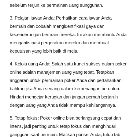
sebelum terjun ke permainan uang sungguhan.
3. Pelajari lawan Anda: Perhatikan cara lawan Anda
bermain dan cobalah mengidentifikasi gaya dan
kecenderungan bermain mereka. Ini akan membantu Anda
mengantisipasi pergerakan mereka dan membuat
keputusan yang lebih baik di meja.
4. Kelola uang Anda: Salah satu kunci sukses dalam poker
online adalah manajemen uang yang tepat. Tetapkan
anggaran untuk permainan poker Anda dan pertahankan,
bahkan jika Anda sedang dalam kemenangan beruntun.
Hindari mengejar kerugian dan jangan pernah bertaruh
dengan uang yang Anda tidak mampu kehilangannya.
5. Tetap fokus: Poker online bisa berlangsung cepat dan
intens, jadi penting untuk tetap fokus dan menghindari
gangguan saat bermain. Matikan ponsel Anda, tutup tab