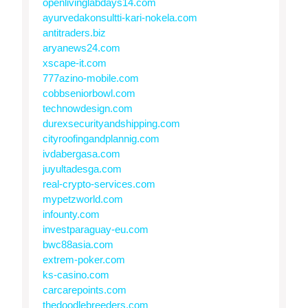
openlivinglabdays14.com
ayurvedakonsultti-kari-nokela.com
antitraders.biz
aryanews24.com
xscape-it.com
777azino-mobile.com
cobbseniorbowl.com
technowdesign.com
durexsecurityandshipping.com
cityroofingandplannig.com
ivdabergasa.com
juyultadesga.com
real-crypto-services.com
mypetzworld.com
infounty.com
investparaguay-eu.com
bwc88asia.com
extrem-poker.com
ks-casino.com
carcarepoints.com
thedoodlebreeders.com