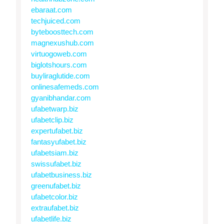
ebaraat.com
techjuiced.com
byteboosttech.com
magnexushub.com
virtuogoweb.com
biglotshours.com
buyliraglutide.com
onlinesafemeds.com
gyanibhandar.com
ufabetwarp.biz
ufabetclip.biz
expertufabet.biz
fantasyufabet.biz
ufabetsiam.biz
swissufabet.biz
ufabetbusiness.biz
greenufabet.biz
ufabetcolor.biz
extraufabet.biz
ufabetlife.biz