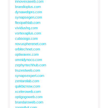
innovexaweb.com
brandioplus.com
dynawebpro.com
synapsegen.com
flexipathlab.com
vividushq.com
vortexaplus.com
cubixiogo.com
novuspherenet.com
orbitechnet.com
optiwavex.com
omnidynoco.com
zephyrtechhub.com
truzestweb.com
synapsexpert.com
zentarolab.com
quikbiznow.com
xceleroweb.com
optigogoweb.com
brandaroweb.com
zoomifyit.com