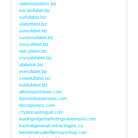
ufabetsolutions.biz
socialufabet.biz
surfufabet.biz
ufabetbest.biz
sureufabet.biz
customufabet.biz
storyufabet.biz
epicufabet.biz
crystalufabet.biz
ufabetok.biz
everufabet.biz
crowdufabet.biz
buildufabet.biz
alltransportnews.com
fashiontrandsnews.com
bbcreporters.com
cryptocasinoguid.com
leadingedgemarketingsolutionsmi.com
kastratigeneralcontractinginc.co
bestwholesalenfljerseysshop.com