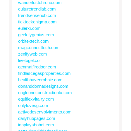
wanderlustchrono.com
culturetrendlab.com
trendsensehub.com
ticktockenigma.com
eulerxr.com
geekifygenius.com
orbitextech.com
magconnecttech.com
zenifyweb.com
livetogel.co
genmatfiredoor.com
findlascegasproperties.com
healthhavenrobbie.com
donanddonnadesigns.com
eagleoneconstructiontx.com
equiflexvitality.com
onlylovesg.com
activedesenvolvimento.com
dailyhubpages.com
idnplaysbobet.com