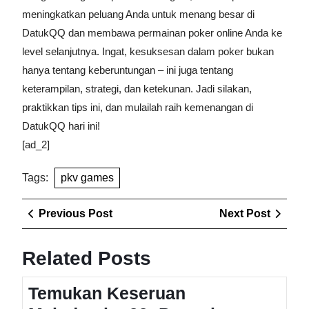
meningkatkan peluang Anda untuk menang besar di
DatukQQ dan membawa permainan poker online Anda ke
level selanjutnya. Ingat, kesuksesan dalam poker bukan
hanya tentang keberuntungan – ini juga tentang
keterampilan, strategi, dan ketekunan. Jadi silakan,
praktikkan tips ini, dan mulailah raih kemenangan di
DatukQQ hari ini!
[ad_2]
Tags:
pkv games
Post
Previous
Next
Previous Post
Next Post
navigation
Post
Post
Related Posts
Temukan Keseruan