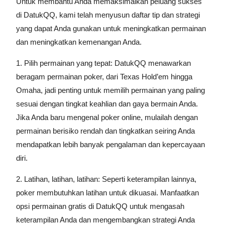
Untuk membantu Anda memaksimalkan peluang sukses
di DatukQQ, kami telah menyusun daftar tip dan strategi
yang dapat Anda gunakan untuk meningkatkan permainan
dan meningkatkan kemenangan Anda.
1. Pilih permainan yang tepat: DatukQQ menawarkan
beragam permainan poker, dari Texas Hold’em hingga
Omaha, jadi penting untuk memilih permainan yang paling
sesuai dengan tingkat keahlian dan gaya bermain Anda.
Jika Anda baru mengenal poker online, mulailah dengan
permainan berisiko rendah dan tingkatkan seiring Anda
mendapatkan lebih banyak pengalaman dan kepercayaan
diri.
2. Latihan, latihan, latihan: Seperti keterampilan lainnya,
poker membutuhkan latihan untuk dikuasai. Manfaatkan
opsi permainan gratis di DatukQQ untuk mengasah
keterampilan Anda dan mengembangkan strategi Anda