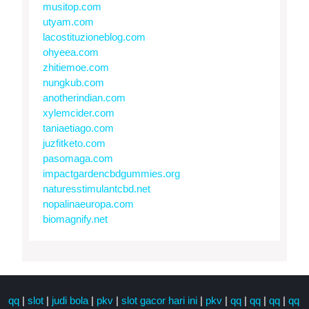
musitop.com
utyam.com
lacostituzioneblog.com
ohyeea.com
zhitiemoe.com
nungkub.com
anotherindian.com
xylemcider.com
taniaetiago.com
juzfitketo.com
pasomaga.com
impactgardencbdgummies.org
naturesstimulantcbd.net
nopalinaeuropa.com
biomagnify.net
qq
|
slot
|
judi bola
|
pkv
|
slot gacor hari ini
|
pkv
|
qq
|
qq
|
qq
|
qq