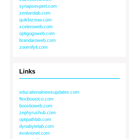
synapsexpert.com
zentarolab.com
quikbiznow.com
xceleroweb.com
optigogoweb.com
brandaroweb.com
zoomifyit.com
Links
educationalnewsupdates.com
flexiboostco.com
boostioweb.com
zephyrushub.com
optipathlab.com
dynabytelab.com
evolvionet.com