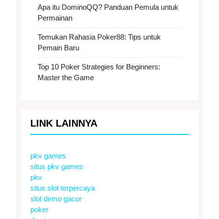
Apa itu DominoQQ? Panduan Pemula untuk
Permainan
Temukan Rahasia Poker88: Tips untuk
Pemain Baru
Top 10 Poker Strategies for Beginners:
Master the Game
LINK LAINNYA
pkv games
situs pkv games
pkv
situs slot terpercaya
slot demo gacor
poker