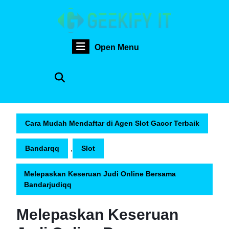
Skip
to
content
Skip
Open
Open Menu
to
content
Menu
Cara Mudah Mendaftar di Agen Slot Gacor Terbaik
,
Bandarqq
Slot
Melepaskan Keseruan Judi Online Bersama
Bandarjudiqq
Melepaskan Keseruan