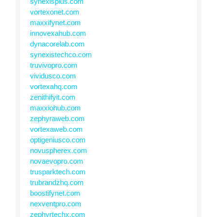
synexisplus.com
vortexonet.com
maxxifynet.com
innovexahub.com
dynacorelab.com
synexistechco.com
truvivopro.com
vividusco.com
vortexahq.com
zenithifyit.com
maxxiohub.com
zephyraweb.com
vortexaweb.com
optigeniusco.com
novuspherex.com
novaevopro.com
trusparktech.com
trubrandzhq.com
boostifynet.com
nexventpro.com
zephyrtechx.com