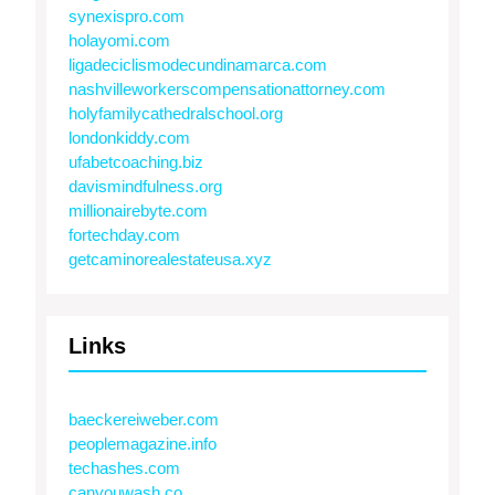
synexispro.com
holayomi.com
ligadeciclismodecundinamarca.com
nashvilleworkerscompensationattorney.com
holyfamilycathedralschool.org
londonkiddy.com
ufabetcoaching.biz
davismindfulness.org
millionairebyte.com
fortechday.com
getcaminorealestateusa.xyz
Links
baeckereiweber.com
peoplemagazine.info
techashes.com
canyouwash.co