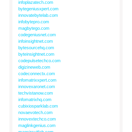
infoplazatech.com
bytegeniusxpert.com
innovatebytelab.com
infobytepro.com
magbytego.com
codegeniusnet.com
infoinsightnet.com
bytesourcehq.com
byteinsightnet.com
codepulsetechco.com
digizineweb.com
codeconnectx.com
infomatrixxpert.com
innovexaronet.com
techvistanow.com
infomatrixhq.com
cubixiosparklab.com
novaevotech.com
innovextechco.com
maglinkgenius.com
magcircuitlab.com