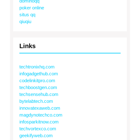
dominoqq
poker online
situs qq
qiuqiu
Links
techtronixhq.com
infogadgethub.com
codelinkitpro.com
techboostgen.com
techsensehub.com
bytelabtech.com
innovatexaweb.com
magdynotechco.com
infosparkitnow.com
techvortexco.com
geekifyweb.com