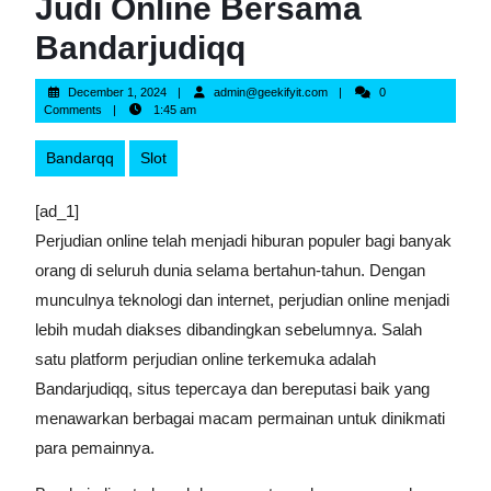
Judi Online Bersama
Bandarjudiqq
December
admin@geekifyit.com
December 1, 2024
admin@geekifyit.com
0
1,
Comments
1:45 am
2024
Bandarqq
Slot
[ad_1]
Perjudian online telah menjadi hiburan populer bagi banyak
orang di seluruh dunia selama bertahun-tahun. Dengan
munculnya teknologi dan internet, perjudian online menjadi
lebih mudah diakses dibandingkan sebelumnya. Salah
satu platform perjudian online terkemuka adalah
Bandarjudiqq, situs tepercaya dan bereputasi baik yang
menawarkan berbagai macam permainan untuk dinikmati
para pemainnya.