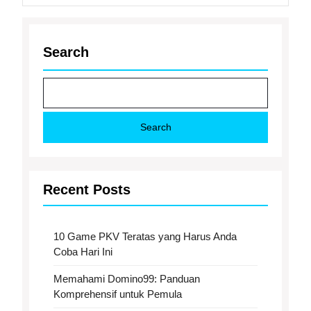
MORE
Search
Search
Recent Posts
10 Game PKV Teratas yang Harus Anda
Coba Hari Ini
Memahami Domino99: Panduan
Komprehensif untuk Pemula