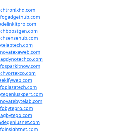
echtronixhq.com
nfogadgethub.com
odelinkitpro.com
echboostgen.com
echsensehub.com
ytelabtech.com
nnovatexaweb.com
agdynotechco.com
nfosparkitnow.com
echvortexco.com
eekifyweb.com
nfoplazatech.com
ytegeniusxpert.com
nnovatebytelab.com
nfobytepro.com
agbytego.com
odegeniusnet.com
nfoinsightnet.com