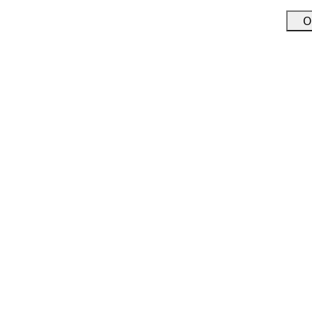
Skip
O
to
content
Skip
to
content