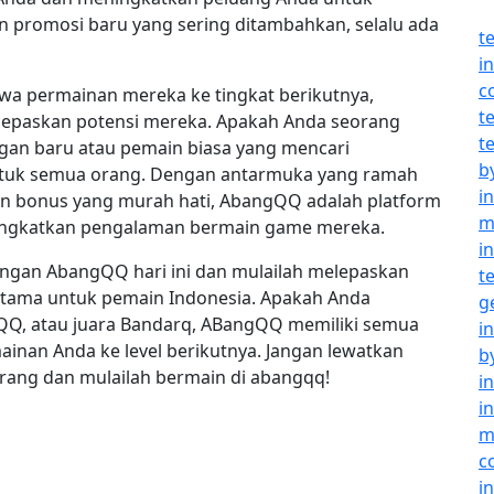
 promosi baru yang sering ditambahkan, selalu ada
t
i
c
a permainan mereka ke tingkat berikutnya,
t
epaskan potensi mereka. Apakah Anda seorang
t
gan baru atau pemain biasa yang mencari
b
ntuk semua orang. Dengan antarmuka yang ramah
i
n bonus yang murah hati, AbangQQ adalah platform
m
ingkatkan pengalaman bermain game mereka.
i
gan AbangQQ hari ini dan mulailah melepaskan
t
utama untuk pemain Indonesia. Apakah Anda
g
Q, atau juara Bandarq, ABangQQ memiliki semua
i
an Anda ke level berikutnya. Jangan lewatkan
b
rang dan mulailah bermain di abangqq!
i
i
m
c
i