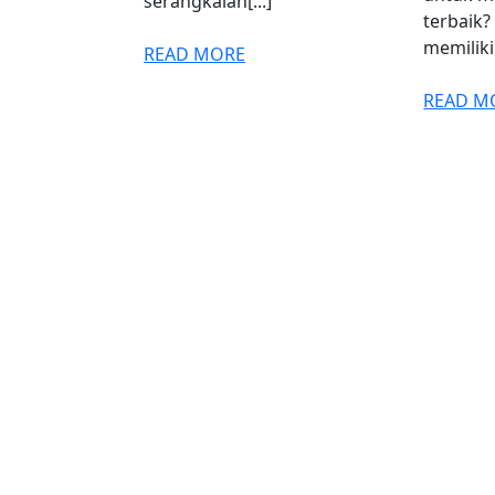
serangkaian[...]
terbaik
memiliki 
READ
READ MORE
MORE
READ M