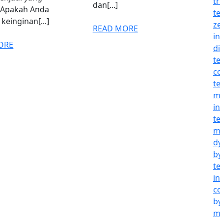
t
dan[...]
? Apakah Anda
t
keinginan[...]
z
READ
READ MORE
i
MORE
READ
ORE
d
MORE
t
c
t
m
i
t
m
d
b
t
i
c
b
m