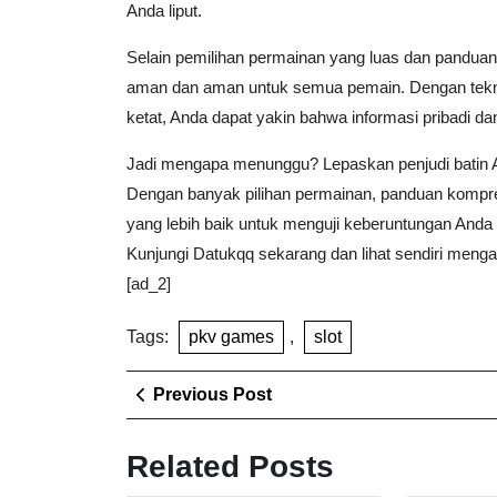
Anda liput.
Selain pemilihan permainan yang luas dan pandua
aman dan aman untuk semua pemain. Dengan tekno
ketat, Anda dapat yakin bahwa informasi pribadi da
Jadi mengapa menunggu? Lepaskan penjudi batin A
Dengan banyak pilihan permainan, panduan kompreh
yang lebih baik untuk menguji keberuntungan Anda
Kunjungi Datukqq sekarang dan lihat sendiri mengapa
[ad_2]
Tags:
pkv games
,
slot
Post
Previous
Previous Post
Post
navigation
Related Posts