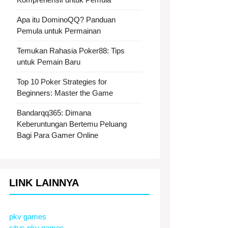
Apa itu DominoQQ? Panduan
Pemula untuk Permainan
Temukan Rahasia Poker88: Tips
untuk Pemain Baru
Top 10 Poker Strategies for
Beginners: Master the Game
Bandarqq365: Dimana
Keberuntungan Bertemu Peluang
Bagi Para Gamer Online
LINK LAINNYA
pkv games
situs pkv games