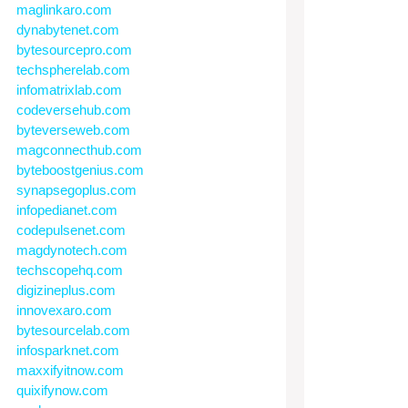
maglinkaro.com
dynabytenet.com
bytesourcepro.com
techspherelab.com
infomatrixlab.com
codeversehub.com
byteverseweb.com
magconnecthub.com
byteboostgenius.com
synapsegoplus.com
infopedianet.com
codepulsenet.com
magdynotech.com
techscopehq.com
digizineplus.com
innovexaro.com
bytesourcelab.com
infosparknet.com
maxxifyitnow.com
quixifynow.com