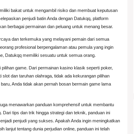
liki bakat untuk mengambil risiko dan membuat keputusan
elepaskan penjudi batin Anda dengan Datukqq, platform
kan berbagai permainan dan peluang untuk menang besar.
percaya dan terkemuka yang melayani pemain dari semua
seorang profesional berpengalaman atau pemula yang ingin
ine, Datukqq memiliki sesuatu untuk semua orang.
 pilihan game. Dari permainan kasino klasik seperti poker,
i slot dan taruhan olahraga, tidak ada kekurangan pilihan
lis baru, Anda tidak akan pernah bosan bermain game lama
qq juga menawarkan panduan komprehensif untuk membantu
i tips dan trik hingga strategi dan teknik, panduan ini
njadi penjudi yang sukses. Apakah Anda ingin meningkatkan
 lanjut tentang dunia perjudian online, panduan ini telah