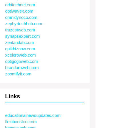
orbitechnet.com
optiwavex.com
omnidynoco.com
zephyrtechhub.com
truzestweb.com
synapsexpert.com
zentarolab.com
quikbiznow.com
xceleroweb.com
optigogoweb.com
brandaroweb.com
zoomifyit.com
Links
educationalnewsupdates.com
flexiboostco.com
boostioweb.com