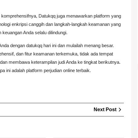
n komprehensifnya, Datukqq juga menawarkan platform yang
logi enkripsi canggih dan langkah-langkah keamanan yang
n keuangan Anda selalu dilindungi.
nda dengan datukqq hari ini dan mulailah menang besar.
ensif, dan fitur keamanan terkemuka, tidak ada tempat
 dan membawa keterampilan judi Anda ke tingkat berikutnya.
 ini adalah platform perjudian online terbaik.
Next
Next Post
Post