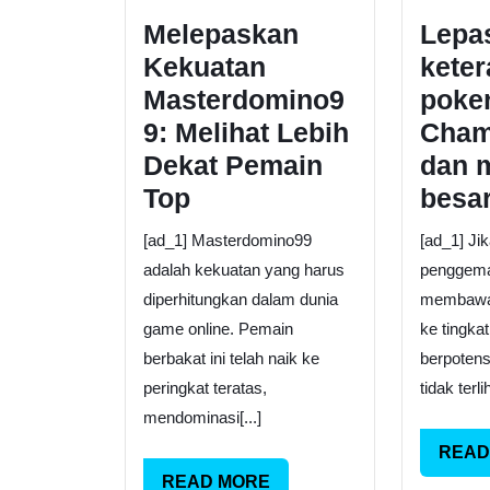
Melepaskan
Lepa
Kekuatan
kete
Masterdomino9
poker
9: Melihat Lebih
Cham
Dekat Pemain
dan 
Top
besa
[ad_1] Masterdomino99
[ad_1] Ji
adalah kekuatan yang harus
penggema
diperhitungkan dalam dunia
membawa 
game online. Pemain
ke tingka
berbakat ini telah naik ke
berpotens
peringkat teratas,
tidak terlih
mendominasi[...]
READ
READ
READ MORE