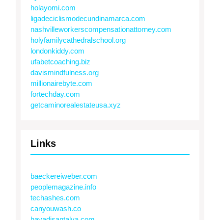
holayomi.com
ligadeciclismodecundinamarca.com
nashvilleworkerscompensationattorney.com
holyfamilycathedralschool.org
londonkiddy.com
ufabetcoaching.biz
davismindfulness.org
millionairebyte.com
fortechday.com
getcaminorealestateusa.xyz
Links
baeckereiweber.com
peoplemagazine.info
techashes.com
canyouwash.co
havadisantalya.com