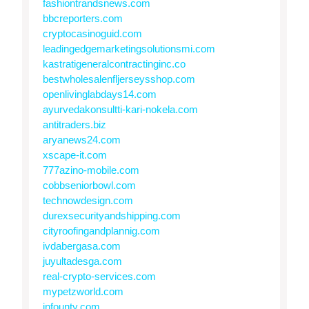
fashiontrandsnews.com
bbcreporters.com
cryptocasinoguid.com
leadingedgemarketingsolutionsmi.com
kastratigeneralcontractinginc.co
bestwholesalenfljerseysshop.com
openlivinglabdays14.com
ayurvedakonsultti-kari-nokela.com
antitraders.biz
aryanews24.com
xscape-it.com
777azino-mobile.com
cobbseniorbowl.com
technowdesign.com
durexsecurityandshipping.com
cityroofingandplannig.com
ivdabergasa.com
juyultadesga.com
real-crypto-services.com
mypetzworld.com
infounty.com