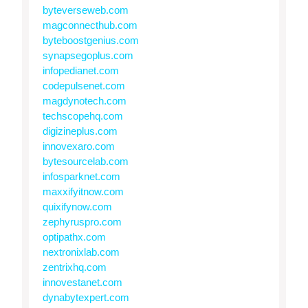
byteverseweb.com
magconnecthub.com
byteboostgenius.com
synapsegoplus.com
infopedianet.com
codepulsenet.com
magdynotech.com
techscopehq.com
digizineplus.com
innovexaro.com
bytesourcelab.com
infosparknet.com
maxxifyitnow.com
quixifynow.com
zephyruspro.com
optipathx.com
nextronixlab.com
zentrixhq.com
innovestanet.com
dynabytexpert.com