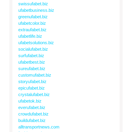
swissufabet.biz
ufabetbusiness.biz
greenufabet.biz
ufabetcolor.biz
extraufabet.biz
ufabetlife.biz
ufabetsolutions.biz
socialufabet.biz
surfufabet.biz
ufabetbest.biz
sureufabet.biz
customufabet.biz
storyufabet.biz
epicufabet.biz
crystalufabet.biz
ufabetok.biz
everufabet.biz
crowdufabet.biz
buildufabet.biz
alltransportnews.com