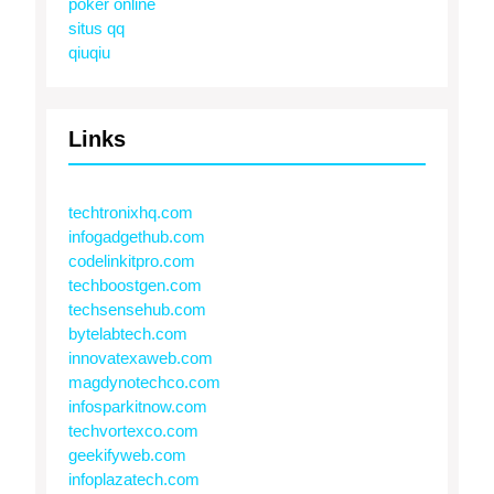
poker online
situs qq
qiuqiu
Links
techtronixhq.com
infogadgethub.com
codelinkitpro.com
techboostgen.com
techsensehub.com
bytelabtech.com
innovatexaweb.com
magdynotechco.com
infosparkitnow.com
techvortexco.com
geekifyweb.com
infoplazatech.com