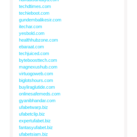
techdtimes.com
techieboot.com
gundembalikesir.com
itechar.com
yesbold.com
healthhubzone.com
ebaraat.com
techjuiced.com
byteboosttech.com
magnexushub.com
virtuogoweb.com
biglotshours.com
buyliraglutide.com
onlinesafemeds.com
gyanibhandar.com
ufabetwarp.biz
ufabetclip.biz
expertufabet.biz
fantasyufabet.biz
ufabetsiam.biz