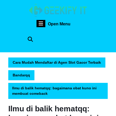
Skip
to
content
Skip
Open
Open Menu
to
content
Menu
Cara Mudah Mendaftar di Agen Slot Gacor Terbaik
Bandarqq
Ilmu di balik hematqq: bagaimana obat kuno ini
membuat comeback
Ilmu di balik hematqq: