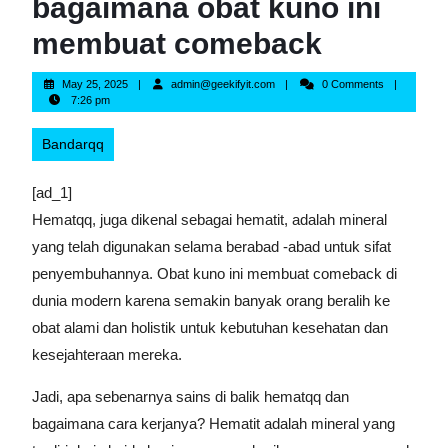
bagaimana obat kuno ini
membuat comeback
May
admin@geekifyit.com
May 25, 2025
admin@geekifyit.com
0 Comments
25,
7:26 pm
2025
Bandarqq
[ad_1]
Hematqq, juga dikenal sebagai hematit, adalah mineral
yang telah digunakan selama berabad -abad untuk sifat
penyembuhannya. Obat kuno ini membuat comeback di
dunia modern karena semakin banyak orang beralih ke
obat alami dan holistik untuk kebutuhan kesehatan dan
kesejahteraan mereka.
Jadi, apa sebenarnya sains di balik hematqq dan
bagaimana cara kerjanya? Hematit adalah mineral yang