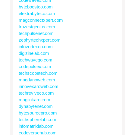
codewavex.com
byteboostco.com
elektrabyteco.com
magconnectxpert.com
truzestgenius.com
techpulsenet.com
zephyrtechxpert.com
infovortexco.com
digizinelab.com
techwavego.com
codepulsex.com
techscopetech.com
magdynoweb.com
innovexaroweb.com
techreviveco.com
maglinkaro.com
dynabytenet.com
bytesourcepro.com
techspherelab.com
infomatrixlab.com
codeversehub.com