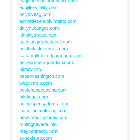
eagleoneconstructiontx.com
equiflexvitality.com
onlylovesg.com
activedesenvolvimento.com
dailyhubpages.com
idnplaysbobet.com
sattakingvikidadacall.com
bestbolaslotgames.com
sattamatkafixedgamehere.com
entrepreneurguardian.com
hibaby.info
paperwashington.com
weedemup.com
bestchancecasino.com
bilalliaqat.com
autodispensadores.com
inductioncooktopp.com
newsmedicaltoday.com
roofingnevada.info
magconnectx.com
synexispro.com