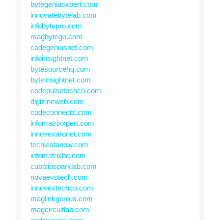
bytegeniusxpert.com
innovatebytelab.com
infobytepro.com
magbytego.com
codegeniusnet.com
infoinsightnet.com
bytesourcehq.com
byteinsightnet.com
codepulsetechco.com
digizineweb.com
codeconnectx.com
infomatrixxpert.com
innovexaronet.com
techvistanow.com
infomatrixhq.com
cubixiosparklab.com
novaevotech.com
innovextechco.com
maglinkgenius.com
magcircuitlab.com