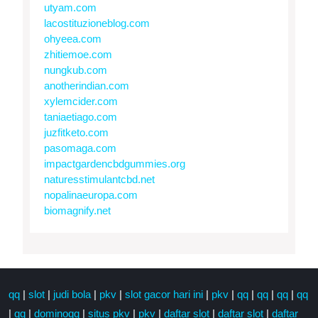
utyam.com
lacostituzioneblog.com
ohyeea.com
zhitiemoe.com
nungkub.com
anotherindian.com
xylemcider.com
taniaetiago.com
juzfitketo.com
pasomaga.com
impactgardencbdgummies.org
naturesstimulantcbd.net
nopalinaeuropa.com
biomagnify.net
qq
|
slot
|
judi bola
|
pkv
|
slot gacor hari ini
|
pkv
|
qq
|
qq
|
qq
|
qq
|
qq
|
dominoqq
|
situs pkv
|
pkv
|
daftar slot
|
daftar slot
|
daftar