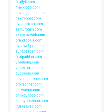
flexifyit.com
maxxiogo.com
novusgotech.com
nextronnet.com
dynamoxco.com
zenturogen.com
innovexaweb.com
brandioplus.com
dynawebpro.com
synapsegen.com
flexipathlab.com
vividushq.com
vortexaplus.com
cubixiogo.com
novuspherenet.com
orbitechnet.com
optiwavex.com
omnidynoco.com
zephyrtechhub.com
truzestweb.com
synapsexpert.com