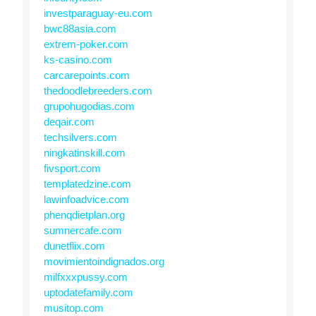
investparaguay-eu.com
bwc88asia.com
extrem-poker.com
ks-casino.com
carcarepoints.com
thedoodlebreeders.com
grupohugodias.com
deqair.com
techsilvers.com
ningkatinskill.com
fivsport.com
templatedzine.com
lawinfoadvice.com
phenqdietplan.org
sumnercafe.com
dunetflix.com
movimientoindignados.org
milfxxxpussy.com
uptodatefamily.com
musitop.com