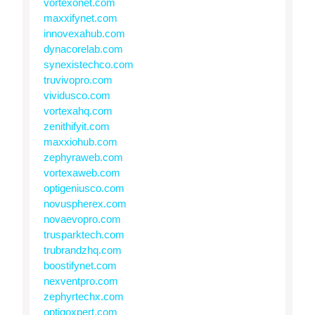
vortexonet.com
maxxifynet.com
innovexahub.com
dynacorelab.com
synexistechco.com
truvivopro.com
vividusco.com
vortexahq.com
zenithifyit.com
maxxiohub.com
zephyraweb.com
vortexaweb.com
optigeniusco.com
novuspherex.com
novaevopro.com
trusparktech.com
trubrandzhq.com
boostifynet.com
nexventpro.com
zephyrtechx.com
optigoxpert.com