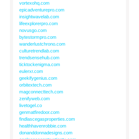
vortexohq.com
epicadventurepro.com
insightwavelab.com
lifeexplorerpro.com
novusgo.com
bytestormpro.com
wanderlustchrono.com
culturetrendlab.com
trendsensehub.com
ticktockenigma.com
eulerxr.com
geekifygenius.com
orbitextech.com
magconnecttech.com
zenifyweb.com
livetogel.co
genmatfiredoor.com
findlascegasproperties.com
healthhavenrobbie.com
donanddonnadesigns.com