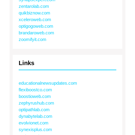
zentarolab.com
quikbiznow.com
xceleroweb.com
optigogoweb.com
brandaroweb.com
zoomifyit.com
Links
educationalnewsupdates.com
flexiboostco.com
boostioweb.com
zephyrushub.com
optipathlab.com
dynabytelab.com
evolvionet.com
synexisplus.com