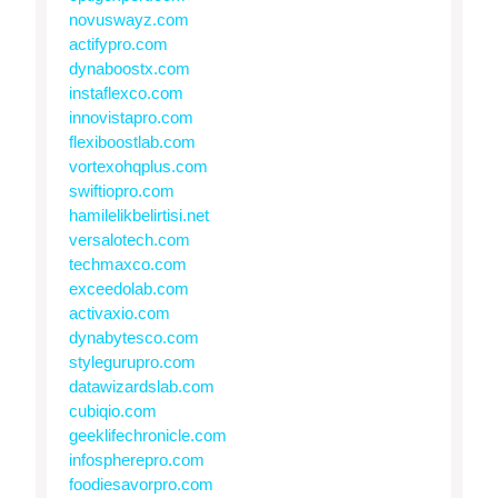
novuswayz.com
actifypro.com
dynaboostx.com
instaflexco.com
innovistapro.com
flexiboostlab.com
vortexohqplus.com
swiftiopro.com
hamilelikbelirtisi.net
versalotech.com
techmaxco.com
exceedolab.com
activaxio.com
dynabytesco.com
stylegurupro.com
datawizardslab.com
cubiqio.com
geeklifechronicle.com
infospherepro.com
foodiesavorpro.com