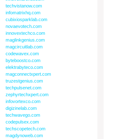
techvistanow.com
infomatrixhq.com
cubixiosparklab.com
novaevotech.com
innovextechco.com
maglinkgenius.com
magcircuitlab.com
codewavex.com
byteboostco.com
elektrabyteco.com
magconnectxpert.com
truzestgenius.com
techpulsenet.com
zephyrtechxpert.com
infovortexco.com
digizinelab.com
techwavego.com
codepulsex.com
techscopetech.com
magdynoweb.com