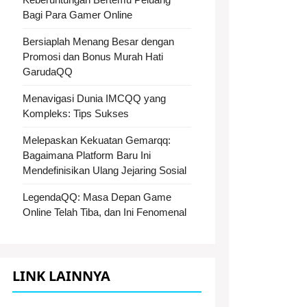
Bagi Para Gamer Online
Bersiaplah Menang Besar dengan
Promosi dan Bonus Murah Hati
GarudaQQ
Menavigasi Dunia IMCQQ yang
Kompleks: Tips Sukses
Melepaskan Kekuatan Gemarqq:
Bagaimana Platform Baru Ini
Mendefinisikan Ulang Jejaring Sosial
LegendaQQ: Masa Depan Game
Online Telah Tiba, dan Ini Fenomenal
LINK LAINNYA