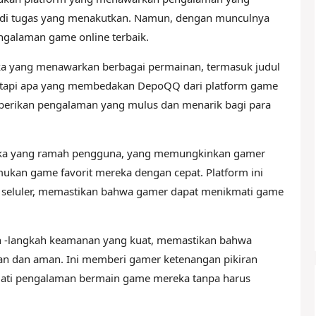
adi tugas yang menakutkan. Namun, dengan munculnya
galaman game online terbaik.
a yang menawarkan berbagai permainan, termasuk judul
. Tetapi apa yang membedakan DepoQQ dari platform game
berikan pengalaman yang mulus dan menarik bagi para
muka yang ramah pengguna, yang memungkinkan gamer
kan game favorit mereka dengan cepat. Platform ini
n seluler, memastikan bahwa gamer dapat menikmati game
 -langkah keamanan yang kuat, memastikan bahwa
man dan aman. Ini memberi gamer ketenangan pikiran
ati pengalaman bermain game mereka tanpa harus