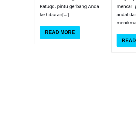
Ratuqq, pintu gerbang Anda
mencari 
ke hiburan[...]
andal da
menikmati
READ
READ MORE
MORE
READ