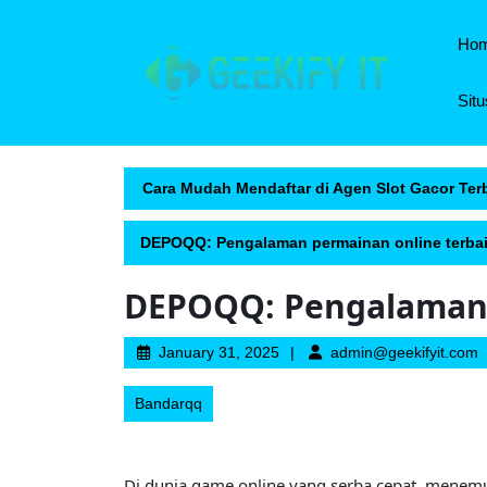
Skip
to
Ho
content
Skip
Situ
to
content
Cara Mudah Mendaftar di Agen Slot Gacor Ter
DEPOQQ: Pengalaman permainan online terba
DEPOQQ: Pengalaman 
January
a
January 31, 2025
admin@geekifyit.com
31,
2025
Bandarqq
Di dunia game online yang serba cepat, mene