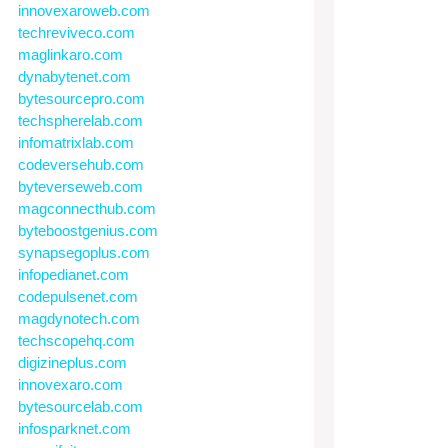
innovexaroweb.com
techreviveco.com
maglinkaro.com
dynabytenet.com
bytesourcepro.com
techspherelab.com
infomatrixlab.com
codeversehub.com
byteverseweb.com
magconnecthub.com
byteboostgenius.com
synapsegoplus.com
infopedianet.com
codepulsenet.com
magdynotech.com
techscopehq.com
digizineplus.com
innovexaro.com
bytesourcelab.com
infosparknet.com