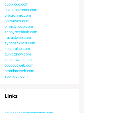
cubixiogo.com
novuspherenet.com
orbitechnet.com
optiwavex.com
omnidynoco.com
zephyrtechhub.com
truzestweb.com
synapsexpert.com
zentarolab.com
quikbiznow.com
xceleroweb.com
optigogoweb.com
brandaroweb.com
zoomifyit.com
Links
educationalnewsupdates.com