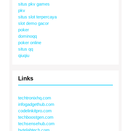
situs pkv games
pkv
situs slot terpercaya
slot demo gacor
poker
dominoqq
poker online
situs qq
qiuqiu
Links
techtronixhq.com
infogadgethub.com
codelinkitpro.com
techboostgen.com
techsensehub.com
bytelabtech.com