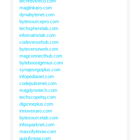
techreviveco.com
maglinkaro.com
dynabytenet.com
bytesourcepro.com
techspherelab.com
infomatrixlab.com
codeversehub.com
byteverseweb.com
magconnecthub.com
byteboostgenius.com
synapsegoplus.com
infopedianet.com
codepulsenet.com
magdynotech.com
techscopehq.com
digizineplus.com
innovexaro.com
bytesourcelab.com
infosparknet.com
maxxifyitnow.com
quixifynow.com