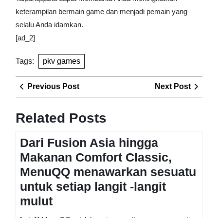
keterampilan bermain game dan menjadi pemain yang
selalu Anda idamkan.
[ad_2]
Tags:
pkv games
Post
Previous
Next
Previous Post
Next Post
navigation
Post
Post
Related Posts
Dari Fusion Asia hingga
Makanan Comfort Classic,
MenuQQ menawarkan sesuatu
untuk setiap langit -langit
mulut