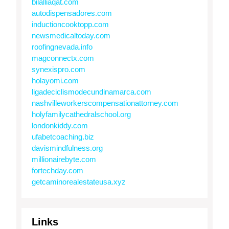
bilalliaqat.com
autodispensadores.com
inductioncooktopp.com
newsmedicaltoday.com
roofingnevada.info
magconnectx.com
synexispro.com
holayomi.com
ligadeciclismodecundinamarca.com
nashvilleworkerscompensationattorney.com
holyfamilycathedralschool.org
londonkiddy.com
ufabetcoaching.biz
davismindfulness.org
millionairebyte.com
fortechday.com
getcaminorealestateusa.xyz
Links