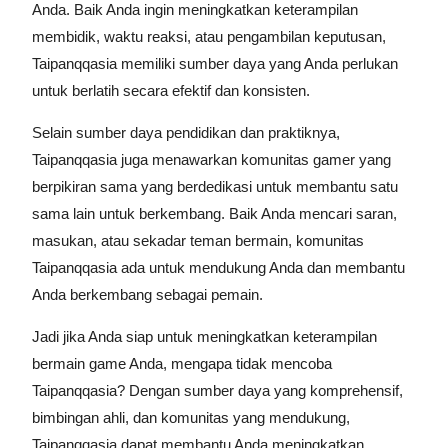
Anda. Baik Anda ingin meningkatkan keterampilan
membidik, waktu reaksi, atau pengambilan keputusan,
Taipanqqasia memiliki sumber daya yang Anda perlukan
untuk berlatih secara efektif dan konsisten.
Selain sumber daya pendidikan dan praktiknya,
Taipanqqasia juga menawarkan komunitas gamer yang
berpikiran sama yang berdedikasi untuk membantu satu
sama lain untuk berkembang. Baik Anda mencari saran,
masukan, atau sekadar teman bermain, komunitas
Taipanqqasia ada untuk mendukung Anda dan membantu
Anda berkembang sebagai pemain.
Jadi jika Anda siap untuk meningkatkan keterampilan
bermain game Anda, mengapa tidak mencoba
Taipanqqasia? Dengan sumber daya yang komprehensif,
bimbingan ahli, dan komunitas yang mendukung,
Taipanqqasia dapat membantu Anda meningkatkan