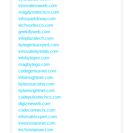
innovatexaweb.com
magdynotechco.com
infosparkitnow.com
techvortexco.com
geekifyweb.com
infoplazatech.com
bytegeniusxpert.com
innovatebytelab.com
infobytepro.com
magbytego.com
codegeniusnet.com
infoinsightnet.com
bytesourcehq.com
byteinsightnet.com
codepulsetechco.com
digizineweb.com
codeconnectx.com
infomatrixxpert.com
innovexaronet.com
techvistanow.com