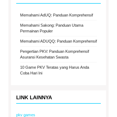
Memahami AdUQ: Panduan Komprehensif
Memahami Sakong: Panduan Utama
Permainan Populer
Memahami ADUQQ: Panduan Komprehensif
Pengertian PKV: Panduan Komprehensif
Asuransi Kesehatan Swasta
10 Game PKV Teratas yang Harus Anda
Coba Hari Ini
LINK LAINNYA
pkv games