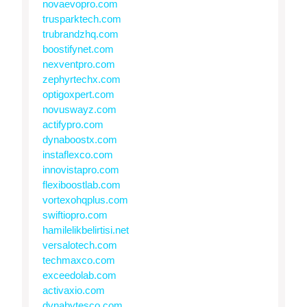
novaevopro.com
trusparktech.com
trubrandzhq.com
boostifynet.com
nexventpro.com
zephyrtechx.com
optigoxpert.com
novuswayz.com
actifypro.com
dynaboostx.com
instaflexco.com
innovistapro.com
flexiboostlab.com
vortexohqplus.com
swiftiopro.com
hamilelikbelirtisi.net
versalotech.com
techmaxco.com
exceedolab.com
activaxio.com
dynabytesco.com