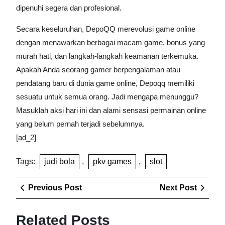
dipenuhi segera dan profesional.
Secara keseluruhan, DepoQQ merevolusi game online
dengan menawarkan berbagai macam game, bonus yang
murah hati, dan langkah-langkah keamanan terkemuka.
Apakah Anda seorang gamer berpengalaman atau
pendatang baru di dunia game online, Depoqq memiliki
sesuatu untuk semua orang. Jadi mengapa menunggu?
Masuklah aksi hari ini dan alami sensasi permainan online
yang belum pernah terjadi sebelumnya.
[ad_2]
Tags:
judi bola
,
pkv games
,
slot
Post
Previous
Next
Previous Post
Next Post
navigation
Post
Post
Related Posts