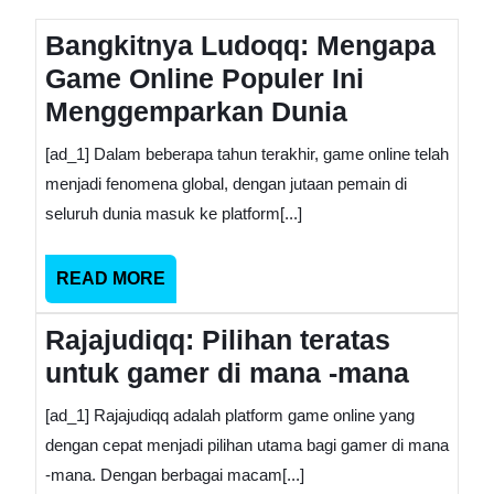
Bangkitnya Ludoqq: Mengapa
Game Online Populer Ini
Menggemparkan Dunia
[ad_1] Dalam beberapa tahun terakhir, game online telah
menjadi fenomena global, dengan jutaan pemain di
seluruh dunia masuk ke platform[...]
READ
READ MORE
MORE
Rajajudiqq: Pilihan teratas
untuk gamer di mana -mana
[ad_1] Rajajudiqq adalah platform game online yang
dengan cepat menjadi pilihan utama bagi gamer di mana
-mana. Dengan berbagai macam[...]