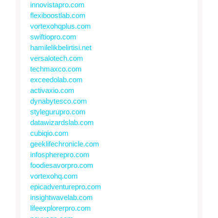
innovistapro.com
flexiboostlab.com
vortexohqplus.com
swiftiopro.com
hamilelikbelirtisi.net
versalotech.com
techmaxco.com
exceedolab.com
activaxio.com
dynabytesco.com
stylegurupro.com
datawizardslab.com
cubiqio.com
geeklifechronicle.com
infospherepro.com
foodiesavorpro.com
vortexohq.com
epicadventurepro.com
insightwavelab.com
lifeexplorerpro.com