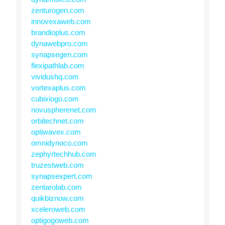
zenturogen.com
innovexaweb.com
brandioplus.com
dynawebpro.com
synapsegen.com
flexipathlab.com
vividushq.com
vortexaplus.com
cubixiogo.com
novuspherenet.com
orbitechnet.com
optiwavex.com
omnidynoco.com
zephyrtechhub.com
truzestweb.com
synapsexpert.com
zentarolab.com
quikbiznow.com
xceleroweb.com
optigogoweb.com