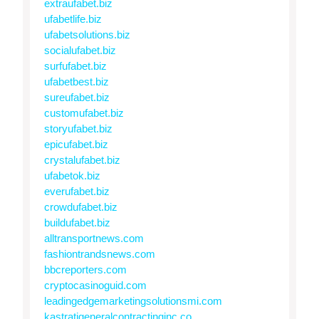
extraufabet.biz
ufabetlife.biz
ufabetsolutions.biz
socialufabet.biz
surfufabet.biz
ufabetbest.biz
sureufabet.biz
customufabet.biz
storyufabet.biz
epicufabet.biz
crystalufabet.biz
ufabetok.biz
everufabet.biz
crowdufabet.biz
buildufabet.biz
alltransportnews.com
fashiontrandsnews.com
bbcreporters.com
cryptocasinoguid.com
leadingedgemarketingsolutionsmi.com
kastratigeneralcontractinginc.co