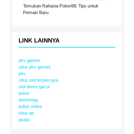
Temukan Rahasia Poker88: Tips untuk
Pemain Baru
LINK LAINNYA
pkv games
situs pkv games
pkv
situs slot terpercaya
slot demo gacor
poker
dominoqq
poker online
situs qq
qiuqiu