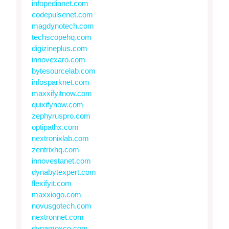
infopedianet.com
codepulsenet.com
magdynotech.com
techscopehq.com
digizineplus.com
innovexaro.com
bytesourcelab.com
infosparknet.com
maxxifyitnow.com
quixifynow.com
zephyruspro.com
optipathx.com
nextronixlab.com
zentrixhq.com
innovestanet.com
dynabytexpert.com
flexifyit.com
maxxiogo.com
novusgotech.com
nextronnet.com
dynamoxco.com