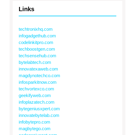
Links
techtronixhq.com
infogadgethub.com
codelinkitpro.com
techboostgen.com
techsensehub.com
bytelabtech.com
innovatexaweb.com
magdynotechco.com
infosparkitnow.com
techvortexco.com
geekifyweb.com
infoplazatech.com
bytegeniusxpert.com
innovatebytelab.com
infobytepro.com
magbytego.com