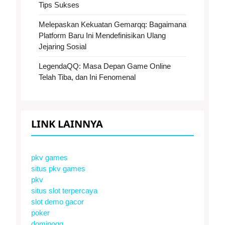
Tips Sukses
Melepaskan Kekuatan Gemarqq: Bagaimana
Platform Baru Ini Mendefinisikan Ulang
Jejaring Sosial
LegendaQQ: Masa Depan Game Online
Telah Tiba, dan Ini Fenomenal
LINK LAINNYA
pkv games
situs pkv games
pkv
situs slot terpercaya
slot demo gacor
poker
dominoqq