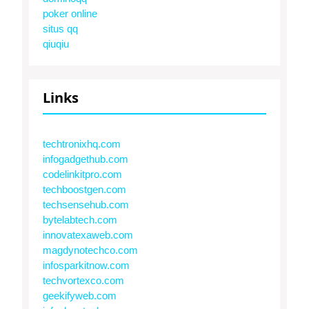
poker online
situs qq
qiuqiu
Links
techtronixhq.com
infogadgethub.com
codelinkitpro.com
techboostgen.com
techsensehub.com
bytelabtech.com
innovatexaweb.com
magdynotechco.com
infosparkitnow.com
techvortexco.com
geekifyweb.com