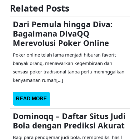
Related Posts
Dari Pemula hingga Diva:
Bagaimana DivaQQ
Merevolusi Poker Online
Poker online telah lama menjadi hiburan favorit
banyak orang, menawarkan kegembiraan dan
sensasi poker tradisional tanpa perlu meninggalkan
kenyamanan rumah[...]
READ
READ MORE
MORE
Dominoqq – Daftar Situs Judi
Bola dengan Prediksi Akurat
Bagi para penggemar judi bola, memprediksi hasil