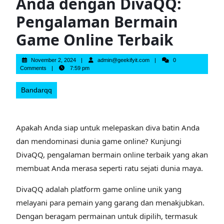
Anda dengan DivaQQ:
Pengalaman Bermain
Game Online Terbaik
November
admin@geekifyit.com
November 2, 2024
admin@geekifyit.com
0
2,
Comments
7:59 pm
2024
Bandarqq
Apakah Anda siap untuk melepaskan diva batin Anda
dan mendominasi dunia game online? Kunjungi
DivaQQ, pengalaman bermain online terbaik yang akan
membuat Anda merasa seperti ratu sejati dunia maya.
DivaQQ adalah platform game online unik yang
melayani para pemain yang garang dan menakjubkan.
Dengan beragam permainan untuk dipilih, termasuk