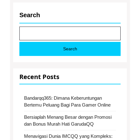
Search
Search
Recent Posts
Bandarqq365: Dimana Keberuntungan
Bertemu Peluang Bagi Para Gamer Online
Bersiaplah Menang Besar dengan Promosi
dan Bonus Murah Hati GarudaQQ
Menavigasi Dunia IMCQQ yang Kompleks: