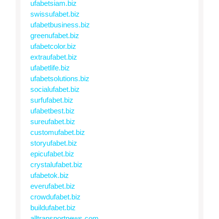
ufabetsiam.biz
swissufabet.biz
ufabetbusiness.biz
greenufabet.biz
ufabetcolor.biz
extraufabet.biz
ufabetlife.biz
ufabetsolutions.biz
socialufabet.biz
surfufabet.biz
ufabetbest.biz
sureufabet.biz
customufabet.biz
storyufabet.biz
epicufabet.biz
crystalufabet.biz
ufabetok.biz
everufabet.biz
crowdufabet.biz
buildufabet.biz
alltransportnews.com