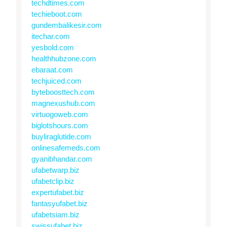
techdtimes.com
techieboot.com
gundembalikesir.com
itechar.com
yesbold.com
healthhubzone.com
ebaraat.com
techjuiced.com
byteboosttech.com
magnexushub.com
virtuogoweb.com
biglotshours.com
buyliraglutide.com
onlinesafemeds.com
gyanibhandar.com
ufabetwarp.biz
ufabetclip.biz
expertufabet.biz
fantasyufabet.biz
ufabetsiam.biz
swissufabet.biz