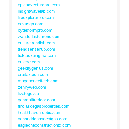
epicadventurepro.com
insightwavelab.com
lifeexplorerpro.com
novusgo.com
bytestormpro.com
wanderlustchrono.com
culturetrendlab.com
trendsensehub.com
ticktockenigma.com
eulerxr.com
geekifygenius.com
orbitextech.com
magconnecttech.com
zenifyweb.com
livetogel.co
genmatfiredoor.com
findlascegasproperties.com
healthhavenrobbie.com
donanddonnadesigns.com
eagleoneconstructiontx.com