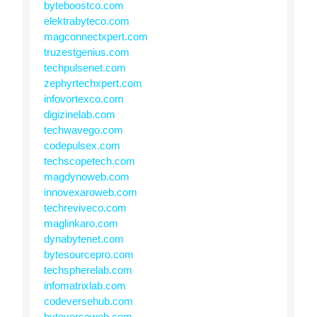
byteboostco.com
elektrabyteco.com
magconnectxpert.com
truzestgenius.com
techpulsenet.com
zephyrtechxpert.com
infovortexco.com
digizinelab.com
techwavego.com
codepulsex.com
techscopetech.com
magdynoweb.com
innovexaroweb.com
techreviveco.com
maglinkaro.com
dynabytenet.com
bytesourcepro.com
techspherelab.com
infomatrixlab.com
codeversehub.com
byteverseweb.com