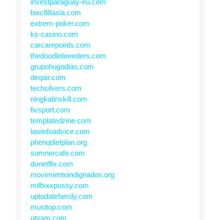
investparaguay-eu.com
bwc88asia.com
extrem-poker.com
ks-casino.com
carcarepoints.com
thedoodlebreeders.com
grupohugodias.com
deqair.com
techsilvers.com
ningkatinskill.com
fivsport.com
templatedzine.com
lawinfoadvice.com
phenqdietplan.org
sumnercafe.com
dunetflix.com
movimientoindignados.org
milfxxxpussy.com
uptodatefamily.com
musitop.com
utyam.com