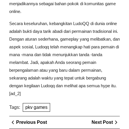
menjadikannya sebagai bahan pokok di komunitas game
online.
Secara keseluruhan, kebangkitan LudoQQ di dunia online
adalah bukti daya tarik abadi dari permainan tradisional ini.
Dengan aturan sederhana, gameplay yang melibatkan, dan
aspek sosial, Ludoqq telah menangkap hati para pemain di
mana -mana dan tidak menunjukkan tanda -tanda
melambat. Jadi, apakah Anda seorang pemain
berpengalaman atau yang baru dalam permainan,
sekarang adalah waktu yang tepat untuk bergabung
dengan kegilaan Ludoqq dan melihat apa semua hype itu.
[ad_2]
Tags:
pkv games
Post
Previous
Next
Previous Post
Next Post
navigation
Post
Post