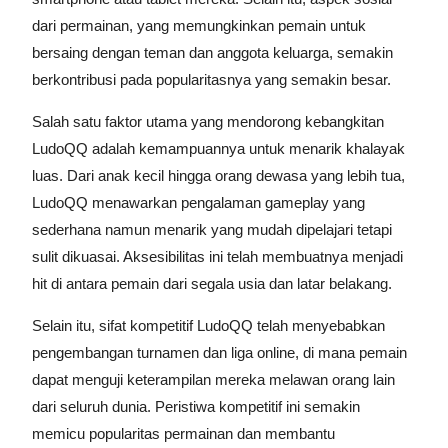
dari permainan, yang memungkinkan pemain untuk
bersaing dengan teman dan anggota keluarga, semakin
berkontribusi pada popularitasnya yang semakin besar.
Salah satu faktor utama yang mendorong kebangkitan
LudoQQ adalah kemampuannya untuk menarik khalayak
luas. Dari anak kecil hingga orang dewasa yang lebih tua,
LudoQQ menawarkan pengalaman gameplay yang
sederhana namun menarik yang mudah dipelajari tetapi
sulit dikuasai. Aksesibilitas ini telah membuatnya menjadi
hit di antara pemain dari segala usia dan latar belakang.
Selain itu, sifat kompetitif LudoQQ telah menyebabkan
pengembangan turnamen dan liga online, di mana pemain
dapat menguji keterampilan mereka melawan orang lain
dari seluruh dunia. Peristiwa kompetitif ini semakin
memicu popularitas permainan dan membantu