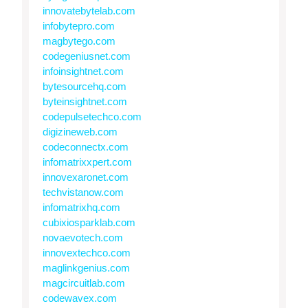
innovatebytelab.com
infobytepro.com
magbytego.com
codegeniusnet.com
infoinsightnet.com
bytesourcehq.com
byteinsightnet.com
codepulsetechco.com
digizineweb.com
codeconnectx.com
infomatrixxpert.com
innovexaronet.com
techvistanow.com
infomatrixhq.com
cubixiosparklab.com
novaevotech.com
innovextechco.com
maglinkgenius.com
magcircuitlab.com
codewavex.com