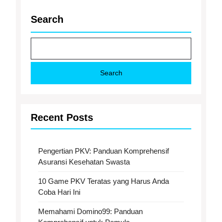
Search
Search
Recent Posts
Pengertian PKV: Panduan Komprehensif
Asuransi Kesehatan Swasta
10 Game PKV Teratas yang Harus Anda
Coba Hari Ini
Memahami Domino99: Panduan