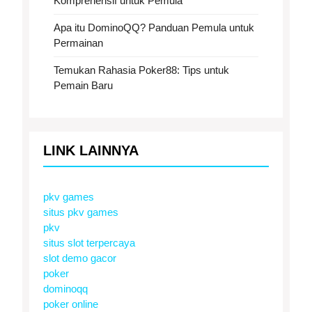
Komprehensif untuk Pemula
Apa itu DominoQQ? Panduan Pemula untuk
Permainan
Temukan Rahasia Poker88: Tips untuk
Pemain Baru
LINK LAINNYA
pkv games
situs pkv games
pkv
situs slot terpercaya
slot demo gacor
poker
dominoqq
poker online